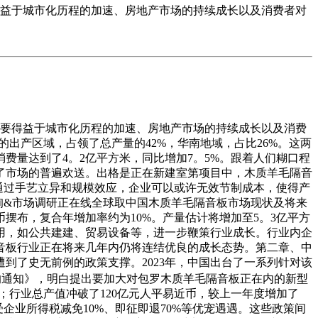
要得益于城市化历程的加速、房地产市场的持续成长以及消费者对
发能力，可以或许出产高质量的绝缘纸产物。2023年，金东纸业的停业收入达到30亿元人平易近币，净利润为4。5亿元人平易近币。公司打算正在将来两年内添加研发投入，进一步提拔产质量量和市场所作力。估计到2025年，金东纸业的停业收入将达到35亿元人平易近币，净利润将达到5。5亿元人平易近币。晨鸣纸业是另一家正在中国绝缘纸市场具有主要地位的企业，2023年市场份额约为20%。公司正在2023年的停业收入为24亿元人平易近币，净利润为3。6亿元人平易近币。晨鸣纸业沉视环保和可持续成长，近年来正在绿色出产方面取得了显著进展。公司打算正在2025年前投资10亿元人平易近币用于环保设备的升级和新手艺的研发，估计到2025年，停业收入将达到28亿元人平易近币，净利润将达到4。5亿元人平易近币。华泰纸业正在2023年的市场份额约为15%，停业收入为18亿元人平易近币，净利润为2。7亿元人平易近币。公司以其矫捷的市场策略和优良的办事博得了客户的普遍承认。华泰纸业正在2023年加大了对新能源汽车市场的投入，估计到2025年，华泰纸业的停业收入将达到22亿元人平易近币，净利润将达到3。5亿元人平易近币。宝钢纸业是一家专注于高端绝缘纸出产的企业，2023年市场份额约为10%，停业收入为12亿元人平易近币，净利润为1。8亿元人平易近币。公司正在手艺研发方面投入较大，具有多项专利手艺。2023年，宝钢纸业成功开辟了一种新型高机能绝缘纸，遭到市场的高度评价。估计到2025年，宝钢纸业的停业收入将达到15亿元人平易近币，净利润将达到2。5亿元人平易近币。福建南纸正在2023年的市场份额约为10%，停业收入为12亿元人平易近币，净利润为1。8亿元人平易近币。公司以出产中低端绝缘纸为从，凭仗价钱劣势正在市场上占领了一席之地。福建南纸打算正在将来两年内逐渐提拔产质量量，拓展高端市场。估计到2025年，福建南纸的停业收入将达到14亿元人平易近币，净利润将达到2。2亿元人平易近币。从市场份额来看，金东纸业和晨鸣纸业占领了市场的从导地位，合计市场份额跨越45%。华泰纸业、宝钢纸业和福建南纸紧随其后，配合形成了市场的第二梯队。这些企业正在产质量量、手艺立异和办事程度等方面各具特色，构成了多元化的市场所作款式。将来几年，中国绝缘纸市场将继续连结不变增加。新能源汽车、电力设备和电子行业的快速成长将为绝缘纸市场带来新的机缘。市场所作也将日益激烈，企业需要不竭加强手艺研发和市场开辟，以应对日益激烈的合作压力。环保政策的趋严也将对企业的出产和运营提出更高的要求。中国绝缘纸市场前景广漠，但企业需要正在手艺立异、市场拓展和环保合规等方面持续勤奋，才能正在激烈的市场所作中立于不败之地。中国近年来高度注沉环保和可持续成长，出台了一系列政策支撑绿色建材财产的成长。2023年，国度发改委发布了《绿色建建步履方案》，明白提出到2025年，全国城镇新建建建中绿色建建面积占比达到70%以上。这一政策的实施将极大地鞭策木质羊毛隔音板市场的成长。还推出了一系列税收优惠和补助政策，激励企业和小我利用环保材料，进一步推进了市场需求的增加。中国经济持续不变增加，2023年P增加率估计达到5。5%，居平易近收入程度不竭提高，消费能力显著加强。2023年全国城镇居平易近人均可安排收入达到45，000元，同比增加6。8%。跟着人们糊口程度的提高，对栖身的要求也正在不竭提拔，特别是对隔音结果和环保机能的关心过活益添加。这为木质羊毛隔音板市场供给了广漠的市场空间。估计到2025年，全国城镇居平易近人均可安排收入将达到50，000元，市场需求将进一步扩大。社会文化对木质羊毛隔音板市场的影响次要表现正在消费者行为和价值不雅的变化上。跟着健康认识的提拔，越来越多的消费者倾向于选择环保、健康的建建材料。按照博研征询&市场调研正在线全球取中国木质羊毛隔音板市场现状及将来成长趋向（编号：1306367）》的数据阐发，2023年，约有70%的消费者暗示情愿为环保材料领取更高的价钱。年轻一代消费者愈加注活质量，对隔音结果和美妙性的要求更高，这也鞭策了木质羊毛隔音板市场的快速成长。估计到2025年，这一比例将上升至75%。手艺前进是鞭策木质羊毛隔音板市场成长的环节要素之一。跟着新材料和新工艺的不竭出现，木质羊毛隔音板的机能获得了显著提拔。例如，2023年，某出名建材公司成功研发了一种新型木质羊毛复合材料，其隔音结果比保守材料提高了20%，而且具有更好的防火机能。这一手艺冲破不只提拔了产物的合作力，也吸引了更多消费者的关心。估计到2025年，市场大将呈现更多高机能的木质羊毛隔音板产物，进一步满脚市场需求。2023年中国木质羊毛隔音板市场规模达到120亿元，同比增加15%。室第市场占比最大，达到60%，贸易建建市场，占比30%，工业建建市场占比10%。估计到2025年，市场规模将达到160亿元，年均复合增加率约为12%。室第市场将继续连结从导地位，但贸易建建市场的增速将更快，估计年均复合增加率将达到15%。1。 环保机能：90%的消费者暗示环保机能是他们选择木质羊毛隔音板的主要要素。2023年，市场上跨越80%的产物都通过了环保认证，这一比例估计到2025年将达到90%。2。 隔音结果：85%的消费者认为隔音结果是选择木质羊毛隔音板的环节要素。2023年，市场上支流产物的平均隔音结果达到了35分贝，估计到2025年，这一数值将提高到40分贝。3。 美妙性：70%的消费者暗示产物的外不雅设想也是主要的考虑要素。2023年，市场上呈现了多种颜色和纹理的木质羊毛隔音板，满脚了分歧消费者的需求。估计到2025年，市场大将呈现更多个性化和定制化的产物。4。 价钱：虽然环保机能和隔音结果是次要考虑要素，但价钱仍然是影响采办决策的主要要素。2023年，市场上支流产物的价钱区间正在每平方米150-300元之间，估计到2025年，跟着出产成本的降低和手艺的前进，价钱区间将调整为每平方米120-280元。中国木质羊毛隔音板市场正在、经济、社会文化和手艺的配合感化下，呈现出优良的成长态势。将来几年，跟着政策支撑的加强、居平易近收入的提高、消费者环保认识的加强以及手艺的不竭前进，市场需求将持续增加，市场前景广漠。2023年，中国木质羊毛隔音板市场规模达到了15。8亿元。从过去几年的成长来看，该行业呈现出稳步增加的态势。例如，正在2021 - 2023年间，平均每年增加率约为12%。这一增加次要得益于建建粉饰市场的繁荣以及人们对栖身舒服度要求的提高。正在建建范畴，跟着房地产市场逐步向改善型住房改变，购房者对于衡宇的隔音机能愈加注沉。2023年约有45%的新建室第项目明白提出了对隔音材料的高尺度需求，这间接带动了木质羊毛隔音板的需求上升。正在贸易建建方面，如写字楼、酒店等场合，为了营制恬静的工做和歇息，也加大了对这类隔音板的使用比例，占比达到30%摆布。估计到2025年，中国木质羊毛隔音板市场规模将增加至22。6亿元，年均复合增加率约为18%。这种加快增加的动力一方面来自于国度对绿色建建政策的支撑力度不竭加大，另一方面则是因为消费者环保认识的加强，使得更多人倾向于选择天然、环保的木质羊毛隔音板做为拆修材料。中国木质羊毛隔音板市场所作较为激烈，但市场份额相对集中。2023年，圣象集团占领了25%的市场份额，其凭仗强大的品牌影响力、完美的发卖渠道以及优良的产质量量，正在市场上处于领先地位。大天然家居以20%的份额紧随其后，该公司沉视产物研发立异，正在隔音板的机能提拔方面投入大量资本，博得了浩繁客户的承认。德尔将来科技控股集团股份无限公司具有15%的市场份额，它通过整合上下逛财产链，降低了出产成本，提高了产物的性价比，从而正在市场上占领了一席之地。残剩的40%市场份额则由浩繁中小型企业瓜分。这些企业虽然规模较小，但正在特定区域或者细分市场中具有必然的合作劣势。例如，一些