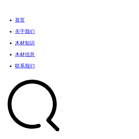
首页
关于我们
木材知识
木材信息
联系我们