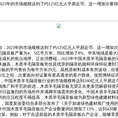
023年的市场规模达到了约125亿元人平易近币。这一增加次
中国木质羊毛隔音板的出口额达到了15亿元人平易近币，同比增加了20%。估计到2025年，出口额将进一步增加至20亿元人平易近币。中国木质羊毛隔音板市场正在环保认识提拔、手艺立异和政策支撑的多沉驱动下，展示出强劲的增加势头。市场集中度较高，但新进入者的插手和消费升级将带来更多的机缘取挑和。跟着政策的进一步支撑和市场需求的持续增加，市场前景广漠。中国木质羊毛隔音板行业的上逛次要涉及木材和羊毛的供应。2023年，中国木材进口量达到1。2亿立方米，同比增加5%。俄罗斯、和美国是中国最次要的木材进口国，别离占总进口量的30%、20%和15%。羊毛方面，2023年中国羊毛进口量为25万吨，同比增加8%，次要来自和，占比别离为60%和30%。上逛原材料的价钱波动对木质羊毛隔音板的成本影响较大。2023年，原木价钱平均每立方米上涨了10%，羊毛价钱每吨上涨了12%。这些成本添加间接导致了木质羊毛隔音板出产成本的上升，进而影响了终端产物的订价策略。中国木质羊毛隔音板的出产制冒昧要集中正在山东、江苏和广东三个省份。2023年，这三个省份的产量别离占全国总产量的40%、30%和20%。的龙头企业如青岛华森木业无限公司和济南天成木业无限公司，年产量均跨越100万平方米。江苏省的次要企业包罗姑苏绿源木业无限公司和常州恒达木业无限公司，年产量也达到了80万平方米以上。广东省则以广州金盛木业无限公司和深圳绿洲木业无限公司为代表，年产量约为70万平方米。出产效率和手艺程度的提拔是鞭策行业成长的环节要素。2023年，中国木质羊毛隔音板行业的平均出产效率提高了15%，次要得益于从动化出产线的普及和出产工艺的改良。环保政策的严酷实施也促使企业加大了对环保设备的投入，2023年，行业内环保设备的总投资额达到了10亿元人平易近币，同比增加20%。木质羊毛隔音板的次要下逛使用范畴包罗建建粉饰、汽车内饰和家用电器。2023年，建建粉饰市场的使用占比最高，达到60%，汽车内饰市场，占比25%，家用电器市场占比15%。正在建建粉饰市场，2023年，中国新建室第面积达到18亿平方米，同比增加6%，此中约有30%的项目采用了木质羊毛隔音板。贸易建建方面，2023年新增贸易建建面积为8亿平方米，同比增加4%，木质羊毛隔音板的使用比例约为20%。这表白，跟着城市化历程的加速和人们对栖身质量要求的提高，木质羊毛隔音板正在建建粉饰范畴的市场需求将持续增加。汽车内饰市场方面，2023年，中国汽车销量达到2500万辆，同比增加5%。高端车型和新能源汽车对隔音材料的需求尤为兴旺，估计将来几年这一趋向将继续连结。家用电器市场方面，2023年，中国度电市场规模达到1。5万亿元人平易近币，同比增加7%，木质羊毛隔音板正在冰箱、洗衣机等家电产物中的使用逐步增加，市场前景广漠。瞻望2025年，中国木质羊毛隔音板行业无望继续连结不变增加。估计2025年，中国木材进口量将达到立方米，羊毛进口量将达到28万吨。跟着原材料供应的不变和成本节制的优化，行业全体利润率将有所提拔。出产制制环节，2025年，、江苏省和广东省的产量占比估计将连结不变，但出产效率将进一步提高，平均出产效率无望提拔至20%。环保政策的持续加码也将鞭策企业加大对环保设备的投入，估计2025年，行业内环保设备的总投资额将达到15亿元人平易近币。下逛使用市场方面，2025年，中国新建室第面积估计将达到20亿平方米，贸易建建面积将达到9亿平方米，木质羊毛隔音板正在建建粉饰市场的使用比例将别离提拔至35%和25%。汽车内饰市场方面，2025年，中国汽车销量估计将达到2800万辆，高端车型和新能源汽车的市场份额将进一步扩大，对木质羊毛隔音板的需求将持续增加。家用电器市场方面，2025年，中国度电市场规模估计将达到1。8万亿元人平易近币，木质羊毛隔音板正在家电产物中的使用将愈加普遍。中国木质羊毛隔音板行业正在上逛原材料供应、出产制制和下逛使用市场等方面均展示出优良的成长态势。将来几年，跟着手艺前进和市场需求的不竭增加，行业将送来更多的成长机缘。2023年，中国木质羊毛隔音板市场需求量达到约1200万平方米，同比增加8%。这一增加次要得益于以下几个方面：1。 房地产市场的苏醒：跟着出台多项政策刺激房地产市场，新建室第和贸易建建项目数量显著添加，鞭策了对隔音材料的需求。2023年，全国新建室第面积达到17亿平方米，同比增加10%。2。 消费升级：消费者对栖身的要求不竭提高，特别是对隔音结果的关心度添加。越来越多的家庭选择正在拆修时利用高质量的隔音材料，以提拔糊口质量。2023年，家庭拆修市场中木质羊毛隔音板的利用率达到了15%，比2022年提高了3个百分点。3。 公共设备扶植：加大对学校、病院、藏书楼等公共设备的扶植力度，这些场合对隔音材料的需求也响应添加。2023年，公共设备扶植中的木质羊毛隔音板利用量达到200万平方米，占总需求量的16。7%。4。 工业使用：正在工业范畴，出格是汽车制制和机械加工等行业，对隔音材料的需求也正在稳步增加。2023年，工业使用范畴的木质羊毛隔音板需求量达到150万平方米，同比增加12%。2023年，中国木质羊毛隔音板的产量达到1300万平方米，同比增加9%。次要出产地域集中正在广东、江苏、浙江和山东等地，这些地域的产能占全国总产能的70%以上。1。 产能扩张：为了满脚不竭增加的市场需求，很多企业纷纷扩大产能。例如，广东某大型隔音材料出产企业正在2023年新增了一条年产100万平方米的出产线。 手艺立异：企业正在出产过程中不竭引入新手艺，提高产质量量和出产效率。2023年，全国木质羊毛隔音板的平均及格率达到95%，比2022年提高了2个百分点。3。 原材料供应：木质羊毛隔音板的次要原材料包罗木材和羊毛。2023年，国内木材供应充脚，价钱相对不变，而羊毛价钱略有上涨，但总体可控。这为企业的出产供给了无力保障。4。 出口市场：2023年，中国木质羊毛隔音板的出口量达到100万平方米，同比增加15%。次要出口市场包罗欧美、东南亚和中东地域。出口市场的增加为企业带来了新的成长机缘。2023年，中国木质羊毛隔音板行业的供需根基均衡，市场全体呈现供略大于求的场合排场。具体表示为：库存程度：2023岁尾，全国木质羊毛隔音板的库存量约为100万平方米，占总产量的7。7%。这一库存程度处于合理范畴内，表白市场供需关系较为健康。价钱走势：2023年，木质羊毛隔音板的市场价钱连结平稳，平均每平方米售价约为120元。虽然原材料成本有所上升，但因为市场所作激烈，企业难以大幅提价。区域差别：分歧地域的供需环境存正在差别。东部沿海地域的供需较为均衡，而部地域的供给略显过剩。此次要是由于部地域的市场需求相对较低，而产能扩张速度较快。估计到2025年，中国木质羊毛隔音板市场需求量将达到1500万平方米，年复合增加率约为8%。次要驱动要素包罗：1。 房地产市场的持续增加：估计2025年，全国新建室第面积将达到19亿平方米，同比增加12%。这将进一步拉动对木质羊毛隔音板的需求。2。 消费升级趋向：跟着居平易近收入程度的提高，消费者对高质量糊口的逃求将愈加较着。估计2025年，家庭拆修市场中木质羊毛隔音板的利用率将达到20%。3。 政策支撑：将继续加大对环保和节能材料的支撑力度，激励企业和消费者利用绿色环保的隔音材料。这将为木质羊毛隔音板行业带来新的增加点。4。 手艺立异：企业将继续加大研发投入，推出更多高机能、高附加值的产物。估计2025年，市场大将呈现更多具有防火、防潮、抗菌等功能的木质羊毛隔音板产物。中国木质羊毛隔音板行业正在将来几年内将继续连结稳健增加态势，供需关系趋于均衡，市场前景广漠。加强手艺立异和市场拓展，以实现可持续成长。中国绝缘纸市场正在过去几年中履历了显著的增加。2023年，中国绝缘纸市场规模达到约120亿元人平易近币，同比增加8%。这一增加次要得益于新能源汽车、电力设备和电子行业的快速成长。估计到2025年，市场规模将进一步扩大至140亿元人平易近币，年复合增加率约为6。5%。金东纸业是中国绝缘纸市场的龙头企业之一，2023年市场份额约为25%。公司具有先辈的出产线和手艺研