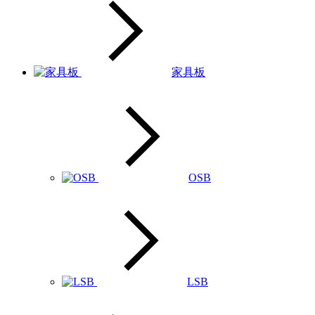
家具板
OSB
LSB