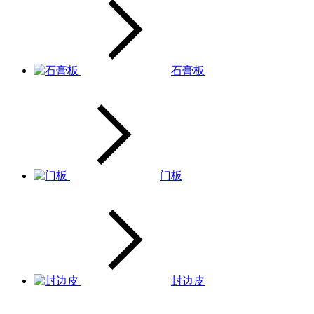
石膏板
门板
封边皮