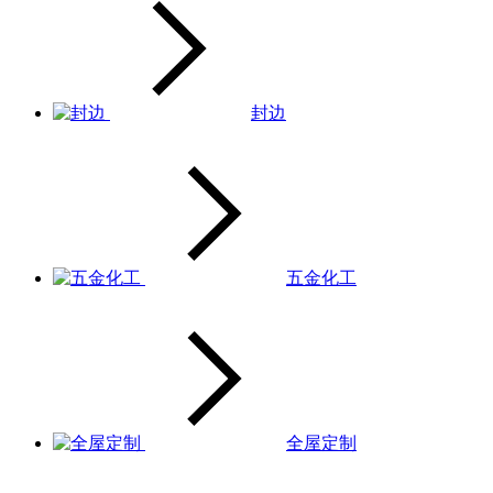
封边
五金化工
全屋定制