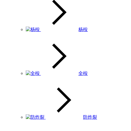
杨桉
全桉
防炸裂