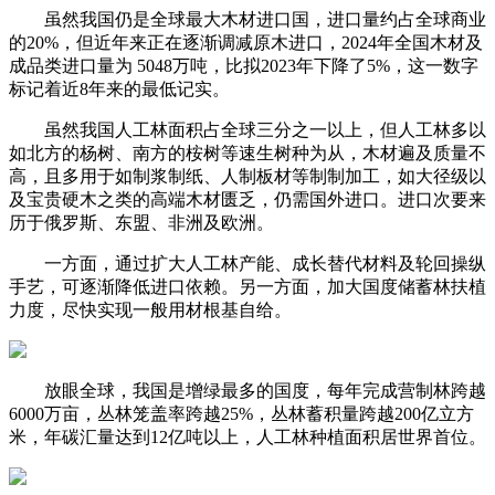
虽然我国仍是全球最大木材进口国，进口量约占全球商业
的20%，但近年来正在逐渐调减原木进口，2024年全国木材及
成品类进口量为 5048万吨，比拟2023年下降了5%，这一数字
标记着近8年来的最低记实。
虽然我国人工林面积占全球三分之一以上，但人工林多以
如北方的杨树、南方的桉树等速生树种为从，木材遍及质量不
高，且多用于如制浆制纸、人制板材等制制加工，如大径级以
及宝贵硬木之类的高端木材匮乏，仍需国外进口。进口次要来
历于俄罗斯、东盟、非洲及欧洲。
一方面，通过扩大人工林产能、成长替代材料及轮回操纵
手艺，可逐渐降低进口依赖。另一方面，加大国度储蓄林扶植
力度，尽快实现一般用材根基自给。
放眼全球，我国是增绿最多的国度，每年完成营制林跨越
6000万亩，丛林笼盖率跨越25%，丛林蓄积量跨越200亿立方
米，年碳汇量达到12亿吨以上，人工林种植面积居世界首位。