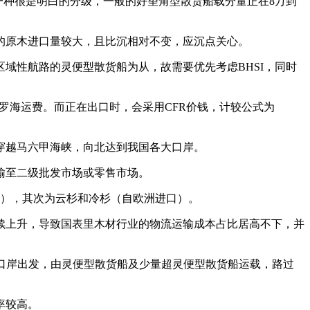
船并不是一种很是明白的分级，一般的好望角型散货船载分量正在8万到
的原木进口量较大，且比沉相对不变，应沉点关心。
性航路的灵便型散货船为从，故需要优先考虑BHSI，同时
海运费。而正在出口时，会采用CFR价钱，计较公式为
越马六甲海峡，向北达到我国各大口岸。
输至二级批发市场或零售市场。
进口），其次为云杉和冷杉（自欧洲进口）。
上升，导致国表里木材行业的物流运输成本占比居高不下，并
13%）等口岸出发，由灵便型散货船及少量超灵便型散货船运载，路过
率较高。