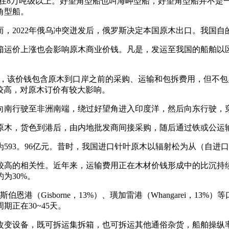
r），总载分量正在8万吨级以上。好望角型船也叫海岬型船，好望角型
角型船。
2022年俄乌冲突迸发后，俄罗斯决定本国原木出口。我国自
价上涨也会影响原木商业价钱。凡是，发运至我国的船舶以区域
该价钱包含原木到口岸之前的采购、运输和包拆费用，但不包罗
沉较高，对原木订价有较大影响。
南行驶至非洲南端，绕过好望角进入印度洋，然后向东行驶，穿
木，货色到港后，由内地批发商间接采购，随后通过铁或公运
为593。96亿元。昔时，我国进口针叶原木以辐射松为从（自
高的相关性。近年来，运输费用正在木材价钱形成中的比沉持续
为30%。
伯恩港（Gisborne，13%）、璜加雷港（Whangarei，
正在30~45天。
变设备，既可拆运集拆箱，也可拆运其他通俗杂货，船舶操纵