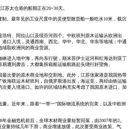
苏太仓港的船期正在20~30天。
南等国建制。最常见的工业尺度中的灵便型散货船一般吃水10米，载沉
二连浩特、阿拉山口及绥芬河四个。中欧班列原木运输从欧洲出
）港口入境，灵通西南、西北、华中、华北、华东等地域；中通
地域取欧洲间的商业货源。
峡进入地中海，再向东行驶，颠末苏伊士运河和红海达到亚丁
容易遭到袭击，大都集拆箱船运输航路起头绕行好望角。
最次要的原木商业地和交割地。此外，江苏张家港是我国热带
了铁海联运木材班列，自俄罗斯港出发，海运至，再经由铁运输
的次要入境港口。如许的区域结构充实考虑了我国原木进口、加
廉。近年来，跟着“一带一”国际物流系统的完美，以及中欧班
8年金融危机前后，全球木材商业量短暂回落，由2007年的2。
球木材商业量持续几年下滑，商业增速放缓，此次要受商业政策、气