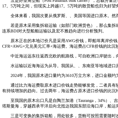
五是好望角型船（Post Panamax bulk carrie
17。5万吨之间，但现实上跨越17。5万吨的散货船也归为好望
全体来看，我国次要从俄罗斯、、美国等国进口原木。然而，
若是原木采用集拆箱运输（如部门欧洲货色），那么集拆箱运
连系BDI对大型船舶运输以及宏不雅趋向进行分析预判。
原木正在的本地订价凡是采用AWG价钱，即船埠离岸价钱，
CFR=AWG×元兑美元汇率+海运费。海运费占CFR价钱的比
中近海运远东往返西北欧的航路线，可自欧洲口岸驶出，向
水运输以近海海运为从导。我国从、、东南亚等地域进口原
2024年，我国原木进口量约为3610万立方米，进口金额约
通过比力海运费取原木进口价钱走势能够发觉，二者具有较
有持续增加的趋向。过去两年，海运费占原木进口价钱的比沉约
至我国的原木出口凡是自陶兰加港（Tauranga，34%）、吉斯
塔斯曼海，穿越西承平洋后向北抵达我国东部沿海口岸，船运周期
三是可变换的集拆箱船，用处较多，货舱可按照需要随时改