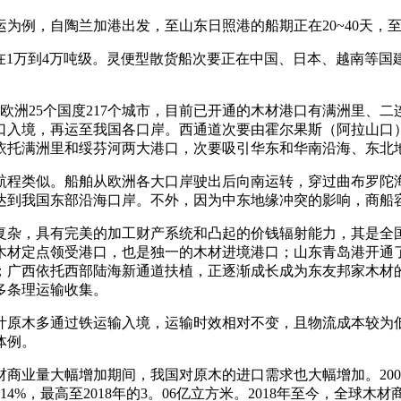
，自陶兰加港出发，至山东日照港的船期正在20~40天，至江
），总载分量正在1万到4万吨级。灵便型散货船次要正在中国、日本、越
通欧洲25个国度217个城市，目前已开通的木材港口有满洲里、
口入境，再运至我国各口岸。西通道次要由霍尔果斯（阿拉山口
依托满洲里和绥芬河两大港口，次要吸引华东和华南沿海、东北
程类似。船舶从欧洲各大口岸驶出后向南运转，穿过曲布罗陀海
达到我国东部沿海口岸。不外，因为中东地缘冲突的影响，商船
杂，具有完美的加工财产系统和凸起的价钱辐射能力，其是全国
木材定点领受港口，也是独一的木材进境港口；山东青岛港开通
；广西依托西部陆海新通道扶植，正逐渐成长成为东友邦家木材
多条理运输收集。
木多通过铁运输入境，运输时效相对不变，且物流成本较为低
体例。
材商业量大幅增加期间，我国对原木的进口需求也大幅增加。200
为14%，最高至2018年的3。06亿立方米。2018年至今，全