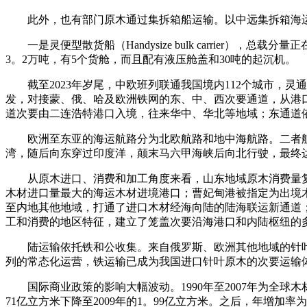
此外，也有部门原木通过集拆箱船运输。以中远集拆箱海运为例
一是灵便型散货船（Handysize bulk carrier
3。2万吨，有5个货舱，而且配有液压舱盖和30吨的起沉机。
截至2023年岁尾，中欧班列联通我国境内112个城市，灵
发，对接蒙、俄、哈及欧洲铁网的东、中、西次要通道，从港
道次要由二连浩特港口入境，往来华中、华北等地域；东通道
欧洲至东亚的海运航路分为北欧航路和地中海航路。二者航
湾，随后向东穿过印度洋，颠末马六甲海峡后向北行驶，最终
从原木进口、消费和加工角度来看，山东地域原木消费量复
木材进口量最大的海运木材进境港口；曹妃甸港被指定为出境
至内地其他地域，打通了进口木材经海向陆的陆海联运新通道
工和消费的地区特征，建立了笼盖次要沿海港口和内陆枢纽的
陆运输依托铁和公收集。来自俄罗斯、欧洲其他地域的针叶原
列的常态化运营，铁运输已成为我国进口针叶原木的次要运输
国际商业政策的影响大幅波动。1990年至2007年为全球木
71亿立方米下降至2009年的1。99亿立方米。之后，年增加率