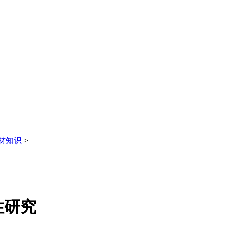
材知识
>
性研究