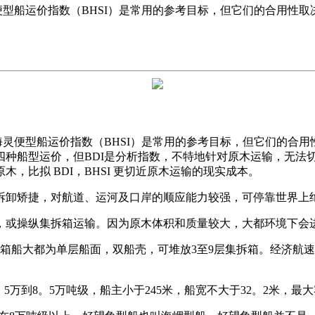
便型船运价指数（BHSI）是常用的参考目标，但它们的合用性取
便型船运价指数（BHSI）是常用的参考目标，但它们的合用
种船型运价，但BDI是分析指数，不特地针对原木运输，无法切确
，比拟 BDI，BHSI 更切近原木运输的现实成本。
卸矫捷，对航道、运河及口岸的顺应能力较强，可停靠世界上绝
或操纵集拆箱运输。因为原木体积和质量较大，大都环境下会进
集拆箱船大都为单层船面，双船壳，可堆放3至9层集拆箱。经济航速为1
量正在6。5万到8。5万吨级，船主小于245米，船宽不大于32。2