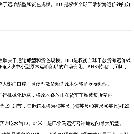
决于运输船型和货色规模。BDI是权衡全球干散货海运价钱的分
性取决于运输船型和货色规模。BDI是权衡全球干散货海运价钱
反映中小型原木运输船舶的市场变化。BHSI特地1万到4万
大部门口岸。灵便型散货船为原木运输的次要船型。
行机械化拆载，将原木叠放正在货车车厢或集拆箱内。
9~24节，集拆箱规格为40英尺（40英尺×8英尺×8英尺)和20
米，最大容许吃水为12。04米，是巴拿马运河容许通过的最大船型。