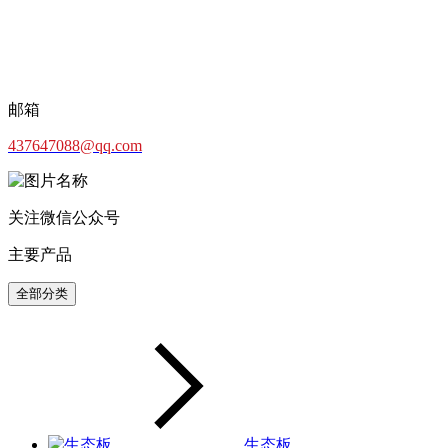
邮箱
437647088@qq.com
关注微信公众号
主要产品
全部分类
生态板