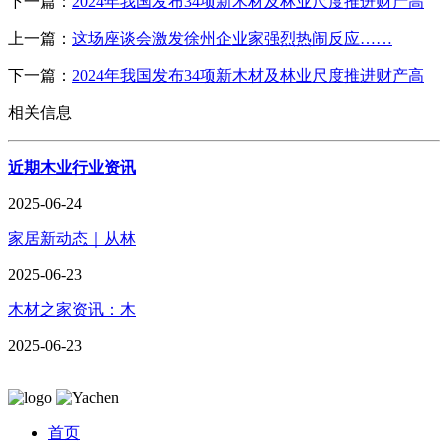
下一篇：
2024年我国发布34项新木材及林业尺度推进财产高
上一篇：
这场座谈会激发徐州企业家强烈热闹反应……
下一篇：
2024年我国发布34项新木材及林业尺度推进财产高
相关信息
近期木业行业资讯
2025-06-24
家居新动态｜从林
2025-06-23
木材之家资讯：木
2025-06-23
首页