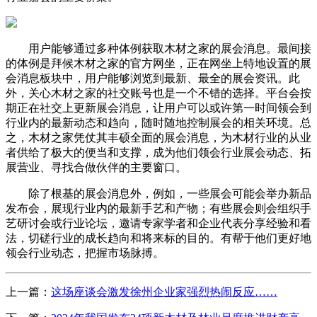
用户能够通过多种体例获取木材之家的展会消息。最间接
的体例是拜候木材之家的官方网坐，正在网坐上特地设置的展
会消息板块中，用户能够浏览到最新、最全的展会资讯。此
外，关心木材之家的社交账号也是一个不错的选择。平台会按
期正在社交上更新展会消息，让用户可以或许第一时间领会到
行业内的最新动态和趋向，随时随地控制展会的相关环境。总
之，木材之家凭仗其丰硕全面的展会消息，为木材行业的从业
者供给了极大的便当和支撑，成为他们领会行业展会动态、拓
展营业、寻找合做伙伴的主要窗口。
除了根基的展会消息外，例如，一些展会可能会举办新品
发布会，展现行业内的最新手艺和产物；有些展会则会组织手
艺研讨会或行业论坛，邀请专家学者和企业代表分享经验和看
法，切磋行业的成长趋向和将来标的目的。有帮于他们更好地
领会行业动态，把握市场脉搏。
上一篇：
这场座谈会激发徐州企业家强烈热闹反应……