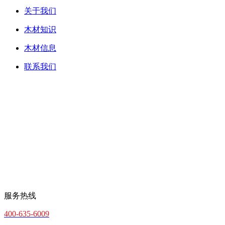
关于我们
木材知识
木材信息
联系我们
服务热线
400-635-6009