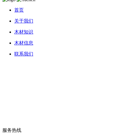
首页
关于我们
木材知识
木材信息
联系我们
服务热线