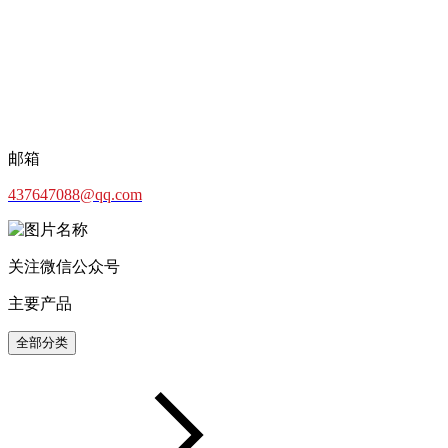
邮箱
437647088@qq.com
关注微信公众号
主要产品
全部分类