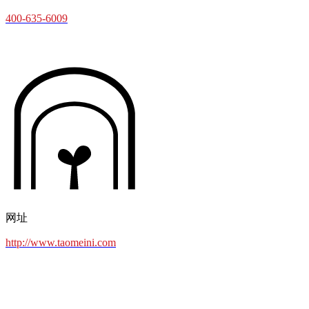
400-635-6009
网址
http://www.taomeini.com