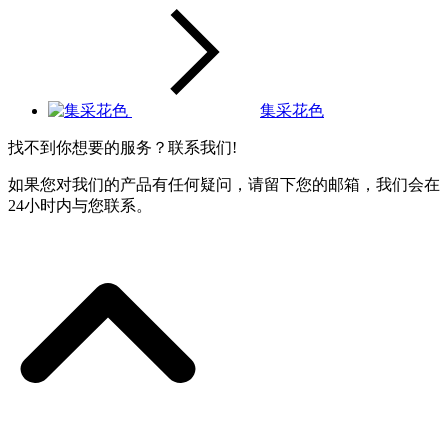
集采花色
找不到你想要的服务？联系我们!
如果您对我们的产品有任何疑问，请留下您的邮箱，我们会在
24小时内与您联系。