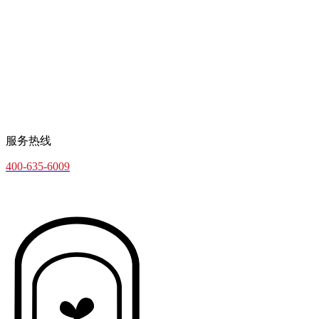
服务热线
400-635-6009