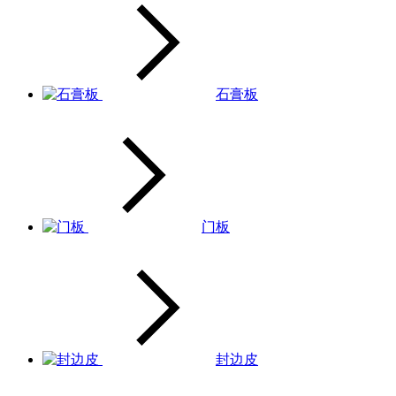
石膏板
门板
封边皮