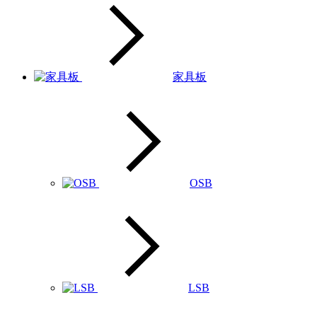
家具板
OSB
LSB