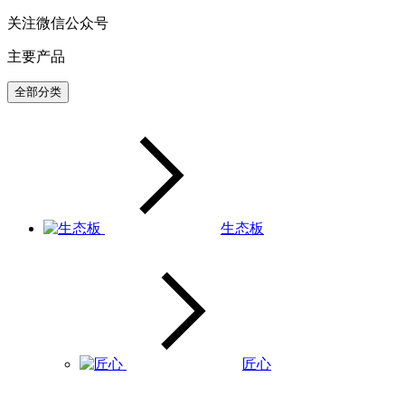
关注微信公众号
主要产品
全部分类
生态板
匠心