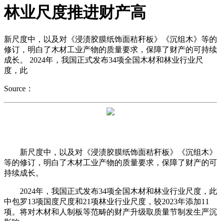
林业尺度推进财产高
新尺度中，以及对《浸渍胶膜纸饰面秸秆板》《沉组木》等的
修订，明白了木材工业产物的质量要求，保障了财产的可持续
成长。 2024年，我国正式发布34项全国木材和林业行业尺
度，此
Source：
新尺度中，以及对《浸渍胶膜纸饰面秸秆板》《沉组木》
等的修订，明白了木材工业产物的质量要求，保障了财产的可
持续成长。
2024年，我国正式发布34项全国木材和林业行业尺度，此
中包罗13项国度尺度和21项林业行业尺度，较2023年添加11
项。将对木材和人制板等范畴的财产升级取质量节制发生严沉