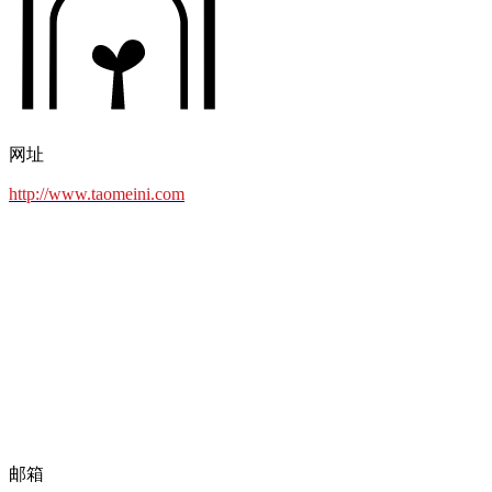
网址
http://www.taomeini.com
邮箱