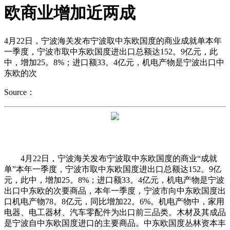
欧商业增加近两成
4月22日，宁波海关发布宁波取中东欧国度的商业成就单本年
一季度，宁波市取中东欧国度进出口总额达152。9亿元，此
中，增加25。8%；进口额33。4亿元，机电产物是宁波出口中
东欧的次
Source：
4月22日，宁波海关发布宁波取中东欧国度的商业“成就
单”本年一季度，宁波市取中东欧国度进出口总额达152。9亿
元，此中，增加25。8%；进口额33。4亿元，机电产物是宁波
出口中东欧的次要商品，本年一季度，宁波市向中东欧国度出
口机电产物78。8亿元，同比增加22。6%。机电产物中，家用
电器、电工器材、汽车零配件为出口前三品类。木材及其成品
是宁波自中东欧国度进口的主要商品。中东欧国度丛林资本丰