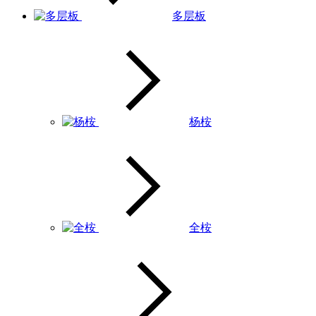
多层板
杨桉
全桉