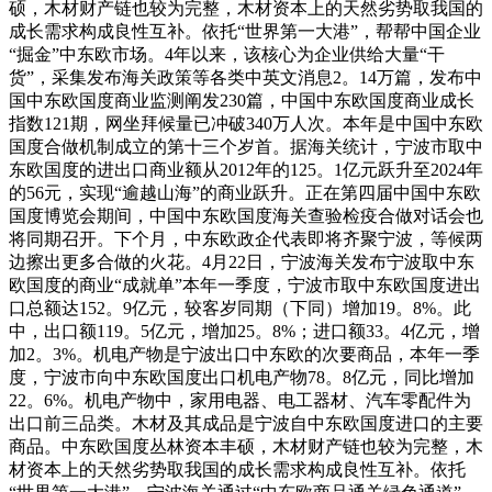
硕，木材财产链也较为完整，木材资本上的天然劣势取我国的
成长需求构成良性互补。依托“世界第一大港”，帮帮中国企业
“掘金”中东欧市场。4年以来，该核心为企业供给大量“干
货”，采集发布海关政策等各类中英文消息2。14万篇，发布中
国中东欧国度商业监测阐发230篇，中国中东欧国度商业成长
指数121期，网坐拜候量已冲破340万人次。本年是中国中东欧
国度合做机制成立的第十三个岁首。据海关统计，宁波市取中
东欧国度的进出口商业额从2012年的125。1亿元跃升至2024年
的56元，实现“逾越山海”的商业跃升。正在第四届中国中东欧
国度博览会期间，中国中东欧国度海关查验检疫合做对话会也
将同期召开。下个月，中东欧政企代表即将齐聚宁波，等候两
边擦出更多合做的火花。4月22日，宁波海关发布宁波取中东
欧国度的商业“成就单”本年一季度，宁波市取中东欧国度进出
口总额达152。9亿元，较客岁同期（下同）增加19。8%。此
中，出口额119。5亿元，增加25。8%；进口额33。4亿元，增
加2。3%。机电产物是宁波出口中东欧的次要商品，本年一季
度，宁波市向中东欧国度出口机电产物78。8亿元，同比增加
22。6%。机电产物中，家用电器、电工器材、汽车零配件为
出口前三品类。木材及其成品是宁波自中东欧国度进口的主要
商品。中东欧国度丛林资本丰硕，木材财产链也较为完整，木
材资本上的天然劣势取我国的成长需求构成良性互补。依托