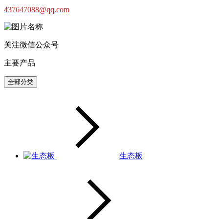
437647088@qq.com
关注微信公众号
主要产品
全部分类
生态板