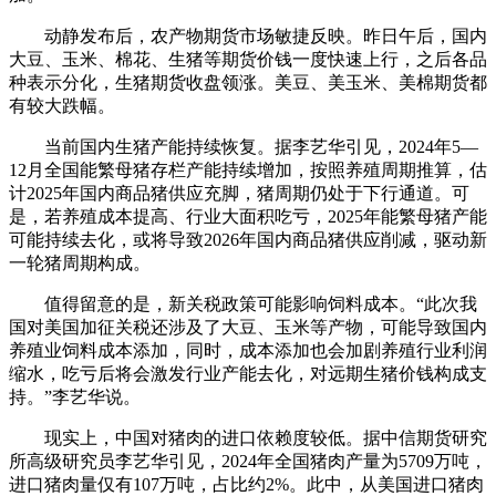
动静发布后，农产物期货市场敏捷反映。昨日午后，国内
大豆、玉米、棉花、生猪等期货价钱一度快速上行，之后各品
种表示分化，生猪期货收盘领涨。美豆、美玉米、美棉期货都
有较大跌幅。
当前国内生猪产能持续恢复。据李艺华引见，2024年5—
12月全国能繁母猪存栏产能持续增加，按照养殖周期推算，估
计2025年国内商品猪供应充脚，猪周期仍处于下行通道。可
是，若养殖成本提高、行业大面积吃亏，2025年能繁母猪产能
可能持续去化，或将导致2026年国内商品猪供应削减，驱动新
一轮猪周期构成。
值得留意的是，新关税政策可能影响饲料成本。“此次我
国对美国加征关税还涉及了大豆、玉米等产物，可能导致国内
养殖业饲料成本添加，同时，成本添加也会加剧养殖行业利润
缩水，吃亏后将会激发行业产能去化，对远期生猪价钱构成支
持。”李艺华说。
现实上，中国对猪肉的进口依赖度较低。据中信期货研究
所高级研究员李艺华引见，2024年全国猪肉产量为5709万吨，
进口猪肉量仅有107万吨，占比约2%。此中，从美国进口猪肉