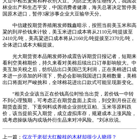
大豆中检出麦角和种衣剂大豆。为防止无害生物传入，我国农
林业出产和生态平安，中国消费者健康，海关总署决定暂停美
国原木进口，暂停3家涉事企业大豆输华天分。
中信建投期货养殖阐发师魏鑫暗示，按照当前美玉米和高
粱的到岸价钱来计较，美玉米进口成本将从2110元/吨提拔至
2410元/吨，美高粱进口成本将从2160元/吨提拔至2370元/吨，
全体进口成本大幅提拔。
光大期货资本品阐发师孙成震告诉期货日报记者，短期来
看利空美棉期价，持久来看对美棉后续出口订单影响较大。中
美互加关税之后，纺织品出口美国已无利润，正在美棉进口成
本进一步添加的环境下，势必会影响我国进口美棉数量，美棉
出口将面对严峻挑和，全球棉花进出口款式可能呈现新变化。
“相关企业该当正在价钱高位时恰当出货，若价钱一中转
不到心理预期，可考虑正在期货盘面上卖出，到交割月份正在
期货盘面货。下逛饲料或养殖企业担忧豆粕、玉米等原料跌
价，该当提前买入期货，成立虚拟库存，规避成本上涨风险，
或考虑操纵场内或场外衍生品来对冲风险。”刘冰欣说。
上一篇：
仅次于老挝大红酸枝的木材却很少人晓得？