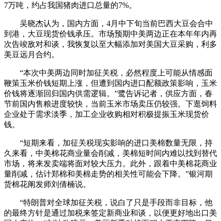
7万吨，约占我国猪肉进口总量的7%。
吴晓杰认为，国内方面，4月中下旬当前巴西大豆会合中
到港，大豆现货价钱承压。市场预期中美两边正在本年年内再
次告竣敌对和谈，我恢复以至大幅添加对美国大豆采购，利多
美豆远月合约。
“本次中美两边同时加征关税，必然程度上可能从情感面
鞭策玉米价钱短期上涨，但遭到国内进口配额政策影响，玉米
价钱将逐渐回归国内供需逻辑。”鹭告诉记者，供应方面，春
节前国内售粮进度较快，当前玉米市场卖压仍较强。下逛饲料
企业处于需求淡季，加工企业收购相对积极提振玉米现货价
钱。
“短期来看，加征关税现实影响的进口美棉数量无限，持
久来看，中美棉花商业量会削减，美棉短时间内难以找到替代
市场，将来发卖端将面对较大压力。此外，跟着中美棉花商业
量削减，估计郑棉和美棉走势的相关性可能会下降。”银河期
货棉花阐发师刘倩楠说。
“特朗普对全球加征关税，说白了只是手段而非目标，他
的最终方针是通过加税来签定新商业和谈，以便更好地出口美