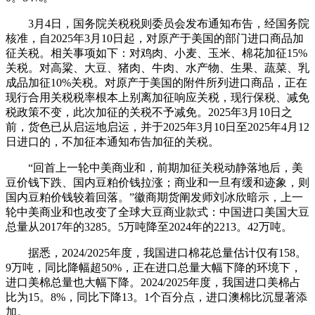
3月4日，国务院关税税则委员会发布通知布告，经国务院
核准，自2025年3月10日起，对原产于美国的部门进口商品加
征关税。相关事项如下：对鸡肉、小麦、玉米、棉花加征15%
关税。对高粱、大豆、猪肉、牛肉、水产物、生果、蔬菜、乳
成品加征10%关税。对原产于美国的附件所列进口商品，正在
现行合用关税税率根本上别离加征响应关税，现行保税、减免
税政策不变，此次加征的关税不予减免。2025年3月10日之
前，货色已从启运地启运，并于2025年3月10日至2025年4月12
日进口的，不加征本通知布告加征的关税。
“回首上一轮中美商业和，前期加征关税动静落地后，美
豆价钱下跌、国内豆粕价钱拉涨；商业和一旦有缓和迹象，则
国内豆粕价钱较着回落。”徽商期货阐发师刘冰欣暗示，上一
轮中美商业和也改变了全球大豆商业款式：中国进口美国大豆
总量从2017年的3285。5万吨降至2024年的2213。42万吨。
据悉，2024/2025年度，我国进口棉花总量估计仅有158。
9万吨，同比降幅超50%，正在进口总量大幅下降的环境下，
进口美棉总量也大幅下降。2024/2025年度，我国进口美棉占
比为15。8%，同比下降13。1个百分点，进口澳棉比沉显著添
加。