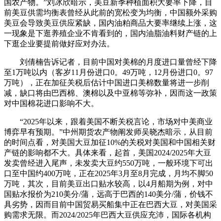
国农产物。”刘冰欣暗示，美豆新季种植面积大要率下降，目
前美豆供需均衡表曾经从此前的宽松变为均衡，中国额外采购
美豆会导致美豆供应紧缺，国内油粕商品大要率继续上涨，这
一现象是下逛养殖企业不肯看到的，国内油脂油料财产链的上
下逛企业要提前做好应对办法。
刘倩楠告诉记者，目前中国对美棉的月度进口量曾经下降
至1万吨以内（客岁11月份进口0。49万吨，12月份进口0。97
万吨），正在加征关税后估计中国进口美棉数量将进一步削
减，缺口将由巴西棉、澳棉以及中亚棉等弥补，因而这一政策
对中国棉花进口影响不大。
“2025年以来，跟着美国不断关税言论，市场对中美商业
博弈早有预期。”中州期货农产物阐发师吴晓杰暗示，从目前
的时间点看，对美国大豆加征10%的关税对美国和中国相关财
产链的影响都不大。具体来看，起首，美国2024/2025年大豆
发卖曾经进入尾声，未发卖大豆约550万吨，一般环境下可出
口至中国约400万吨，正在2025年3月至8月完成，月均不脚50
万吨，其次，目前美豆出口贴水较高，以4月船期为例，对中
国贴水报价为210美分/蒲，远高于巴西的140美分/蒲，价钱不
具劣势，因而目前中国贸易买船集中正在巴西大豆，对美国采
购需求无限。而2024/2025年巴西大豆供应充沛，国际各机构