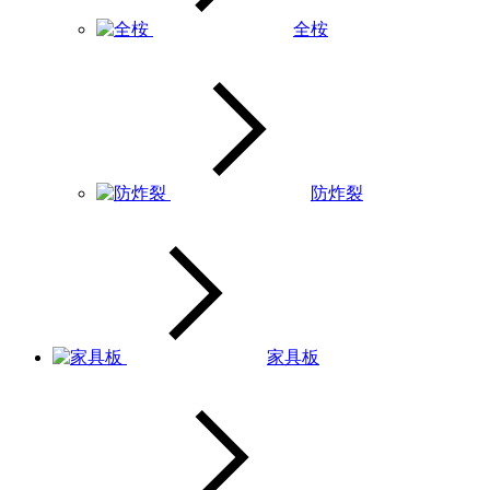
全桉
防炸裂
家具板