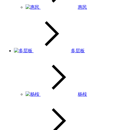
惠民
多层板
杨桉