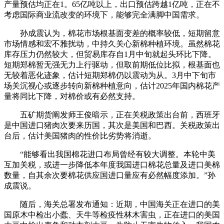
产量预估均正在1。65亿吨以上，出口预估跨越1亿吨，正在不
考虑国际商业流改变的环境下，能够完全满脚中国需求。
孙成震认为，棉花市场根基面变差的概率较低，短期留意
市场情感和宏不雅扰动，中持久关心新棉种植环境。虽然棉花
库存压力仍然较大，但贸易库存自1月中旬就起头环比下降。
短期郑棉暂无强无力上行驱动，但取前期低位比拟，根基面也
无较着恶化迹象，估计短期郑棉仍以震动为从。3月中下旬市
场关沉视心或逐步转向新棉种植意向，估计2025年国内棉花产
量将同比下降，对棉价或有必然支持。
五矿期货阐发师王俊暗示，正在关税政策出台前，西班牙
是中国进口猪肉次要来历国，其次是美国和巴西。关税政策出
台后，估计美国猪肉的性价比劣势将消逝。
“能够看出我国棉花进口布局曾经有较大调整。本轮中美
互加关税，或进一步降低本年度我国进口棉花总量及进口美棉
数量，自其余次要棉花供应国进口量应有必然幅度添加。”孙
成震说。
随后，海关总署发布通知：近期，中国海关正在进口的美
国原木中检出小蠹、天牛等检疫性林木害虫，正在进口的美国