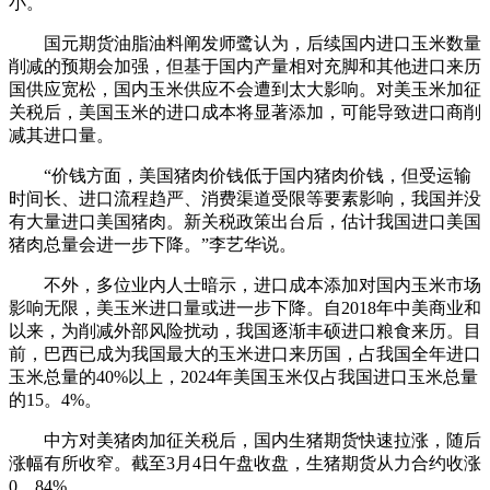
小。
国元期货油脂油料阐发师鹭认为，后续国内进口玉米数量
削减的预期会加强，但基于国内产量相对充脚和其他进口来历
国供应宽松，国内玉米供应不会遭到太大影响。对美玉米加征
关税后，美国玉米的进口成本将显著添加，可能导致进口商削
减其进口量。
“价钱方面，美国猪肉价钱低于国内猪肉价钱，但受运输
时间长、进口流程趋严、消费渠道受限等要素影响，我国并没
有大量进口美国猪肉。新关税政策出台后，估计我国进口美国
猪肉总量会进一步下降。”李艺华说。
不外，多位业内人士暗示，进口成本添加对国内玉米市场
影响无限，美玉米进口量或进一步下降。自2018年中美商业和
以来，为削减外部风险扰动，我国逐渐丰硕进口粮食来历。目
前，巴西已成为我国最大的玉米进口来历国，占我国全年进口
玉米总量的40%以上，2024年美国玉米仅占我国进口玉米总量
的15。4%。
中方对美猪肉加征关税后，国内生猪期货快速拉涨，随后
涨幅有所收窄。截至3月4日午盘收盘，生猪期货从力合约收涨
0。84%。