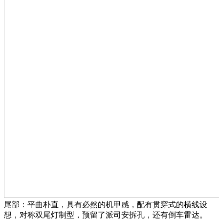
尾部：平曲朴直，具有必然的机甲感，配有贯穿式的横线设
想，对称双尾灯制型，预留了派司安拆孔，还有倒车雷达。