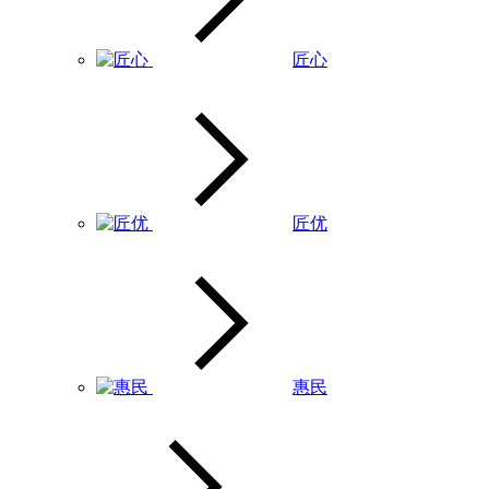
匠心
匠优
惠民