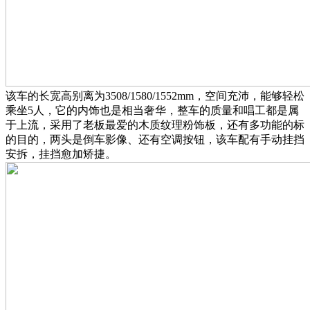
该车的长宽高别离为3508/1580/1552mm，空间充沛，能够轻松
乘坐5人，它的内饰也是相当奢华，整车的质量和唱工都是属
于上流，采用了老板最爱的木质纹理粉饰板，还有多功能的标
的目的，两头是倒车影像、还有空调按钮，该车配有手动挂挡
安拆，挂挡愈加矫捷。