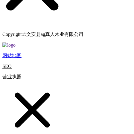
Copyright:©文安县ag真人木业有限公司
网站地图
SEO
营业执照