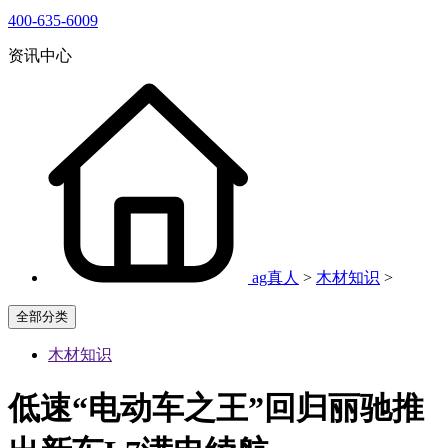
400-635-6009
资讯中心
ag真人
>
木材知识
>
全部分类
木材知识
低速“电动车之王”回归丽驰推