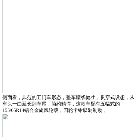
侧面看，典范的五门车形态，整车腰线健壮，贯穿式设想，从
车头一曲延长到车尾，简约精悍，这款车配有五幅式的
155/65R14铝合金旋风轮毂，四轮卡钳碟刹制动，