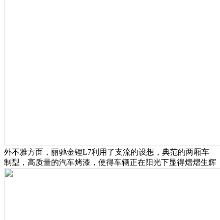
外不雅方面，丽驰金锂L7利用了支流的设想，典范的两厢车
制型，高质量的汽车烤漆，使得车辆正在阳光下显得熠熠生辉