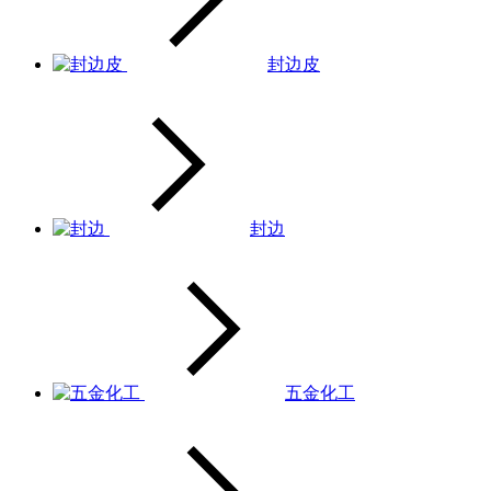
封边皮
封边
五金化工