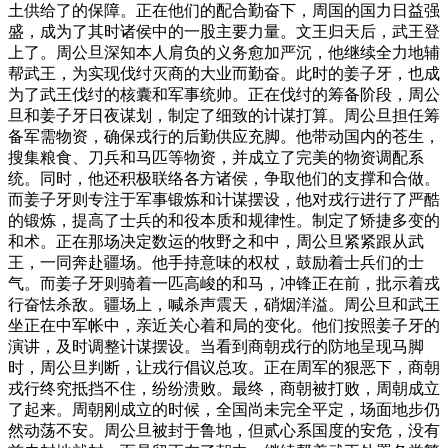
土供给了的保障。正在他们的配合勤奋下，周国的国力日益强
盛，成为了其时诸侯中的一股主要力量。文王归天后，武王登
上了。周公旦深知本人肩负的义务愈加严沉，他继续全力地辅
帮武王，为实现伐纣灭商的大业而勤奋。此时的姜子牙，也成
为了武王伐纣的核囊和军事统帅。正在伐纣的筹备阶段，周公
旦和姜子牙日夜谋划，制定了细致的计谋打算。周公旦担任筹
备军需物资，确保戎行的后勤供应充脚。他带动国内的苍生，
搜集粮食、刀兵和马匹等物资，并成立了完美的物资调配系
统。同时，他还积极联络各方诸侯，争取他们的支撑和合做。
而姜子牙则专注于军事锻炼和计谋摆设，他对戎行进行了严酷
的锻炼，提高了士兵的和役本质和规律性。制定了矫捷多变的
和术。正在那场决定数运的牧野之和中，周公旦紧紧跟从武
王，一同奔赴疆场。他手持意味的权杖，鼓励着士兵们的士
气。而姜子牙则骑着一匹高峻的和马，冲锋正在前，批示着戎
行奋怯杀敌。疆场上，喊杀声震天，硝烟洋溢。周公旦和武王
坐正在中军帐中，亲近关心着和局的变化。他们按照姜子牙的
演讲，及时调整计谋摆设。当看到商朝戎行的防地呈现马脚
时，周公旦判断，让戎行倡议总攻。正在周军的狠恶下，商朝
戎行终究抵挡不住，纷纷溃败。最终，商朝被打败，周朝成立
了起来。周朝刚成立的时候，全国尚未完全平定，场面地步仍
然动荡不安。周公旦被封于鲁地，但贰心系国度的安危，没有