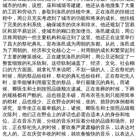
城市的结构，设想、庙和城墙等建建。他还从各地搜集了大量
的工匠和劳动力，参取到洛邑的扶植中来。正在洛邑的扶植过
程中，周公旦充实考虑到了城市的功能和将来的成长。他扶植
了完美的水利系统，确保城市的供水和排水。他还规划了贸易
区和居平易近区，使城市的糊口愈加便当。洛邑建成后，周公
旦将周朝的一些主要机构和庙迁到了这里。他还正在这里举行
了昌大的祭祀典礼，宣布洛邑成为周朝的东都。从此，洛邑成
为了周朝的、经济和文化核心之一，对周朝的成长和繁荣起到
了主要的鞭策感化。正在建筑洛邑的同时，周公旦还制定了一
整套细致的礼乐轨制。这些轨制涵盖了、经济、文化、社会糊
口的方方面面。就拿礼节来说吧，不划一级的人，正在祭祀的
时候，用的祭品纷歧样，祭祀的典礼也纷歧样。正在祭祀先人
时，皇帝能够利用最宝贵的祭品，举行最隆沉的典礼，而诸
侯、卿医生和士则按照品级顺次递减。正在丧葬的时候，下葬
的规格都有严酷的。品也很是丰硕，而布衣苍生则只能用简单
的棺材，品也很少。正在野会的时候，坐的、措辞的体例都有
讲究。皇帝坐正在最卑贱的上，诸侯、卿医生和士按照品级顺
次陈列，他们正在野会上的讲话也必需合适本人的身份和地
位。正在音乐方面，分歧的音乐对应着分歧的品级和场所。好
比，正在祭祀先人的时候，要吹奏严肃肃穆的音乐，以表达对
先人的。正在庆贺丰收的时候，就吹奏愉快的音乐，以表达人