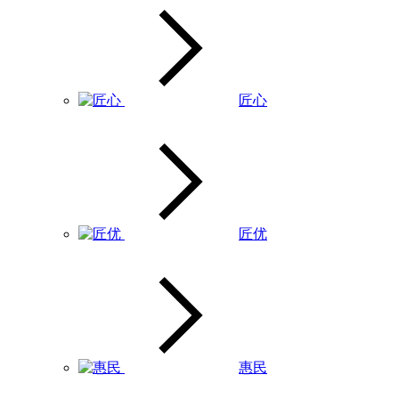
匠心
匠优
惠民