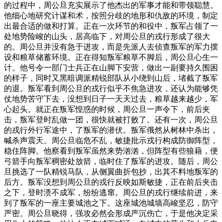
的过程中，周公旦充实展示了他杰出的军事才能和带领聪慧。
他细心地研究计谋和术，按照分歧的地形和仇敌的环境，制定
出最合适的做和打算。正在一次环节的和役中，叛军占领了一
处地势险峻的山头，居高临下，对周公旦的戎行形成了很大
的。周公旦并没有急于进攻，而是先派人去侦查叛军的军力摆
设和粮草储蓄环境。正在得知叛军粮草不脚后，周公旦心生一
计。他号令一部门士兵正在山脚下安营，做出一副要持久围困
的样子，同时又黑暗调派精锐部队从小绕到山后，堵截了叛军
的退。叛军看到周公旦的戎行似乎不焦急进攻，还认为能够凭
仗地势苦守下去，没想到日子一天天过去，粮草越来越少，军
心起头。就正在叛军惶惑的时候，周公旦一声令下，前后夹
击，叛军登时乱做一团，很快就被打败了。还有一次，周公旦
的戎行外行军途中，了叛军的潜伏。叛军俄然从树林中杀出，
喊杀声震天。周公旦临危不乱，敏捷批示戎行构成防御阵型，
稳住阵脚。他察看到叛军虽然来势汹汹，但阵型有些狼藉，便
弓箭手向叛军稠密处放箭，临时住了叛军的进攻。随后，周公
旦挑选了一队精锐马队，从侧翼曲折包抄，出其不料地叛军的
后方。叛军没想到周公旦的戎行反映如斯敏捷，正在前后夹击
之下，登时溃不成军，纷纷逃窜。周公旦的戎行继续前进，来
到了叛军的一座主要城池之下。这座城池城墙高峻坚忍，防守
严密。周公旦晓得，强攻必然会形成严沉伤亡，于是他决定采