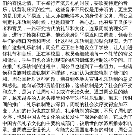
们的喜悦之情。正在举行严沉典礼的时候，要吹奏特定的音
乐，以营制庄沉的空气。这些音乐不只仅是用来听的，更主要
的是用来人平易近，让大师都晓得本人的身份和义务。周公旦
制定礼乐轨制的时候，也是颇费了一番心思。他召集了良多学
者和官员，一路研究古代的礼节和文化，连系周朝的现实环
境，进行了拾掇和立异。他还亲身到平易近间去调查，领会苍
生们的糊口习惯和需求，让这些礼乐轨制愈加贴合现实。为了
推广这些礼乐轨制，周公旦还正在各地设立了学校，让人们进
修礼节和音乐。正在学校里，教员会细致地每一个礼节的寄义
和做法，学生们也会通过现实的练习训练来控制这些学问。正
在推广礼乐轨制的过程中，周公旦也碰到了一些阻力。一些诸
侯和贵族对这些轨制并不睬解，他们认为这些轨制了他们的
和。周公旦针对这些问题，亲身到各地去宣讲礼乐轨制的意义
和感化。他向诸侯和贵族们注释，这些轨制是为了社会的不变
和次序，是为了让周朝可以或许长治久安。通过周公旦的勤
奋，越来越多的人起头接管和恪守这些礼乐轨制。颠末一段时
间的推广，礼乐轨制逐步深切，周朝的社会次序变得愈加不
变，人们的行为也愈加规范。礼乐轨制的实施，不只了周朝的
次序，也对中国古代文化的成长发生了深远的影响。它成为了
中国古代礼节文化的主要构成部门，被后世的学派所推崇和传
承。当周成王慢慢长大，有能力处置国度事务的时候，周公旦