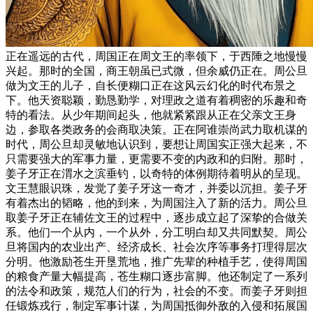
正在遥远的古代，周国正在周文王的率领下，于西陲之地慢慢
兴起。那时的全国，商王朝虽已式微，但余威仍正在。周公旦
做为文王的儿子，自长便糊口正在这风云幻化的时代布景之
下。他天资聪颖，勤恳勤学，对理政之道有着稠密的乐趣和奇
特的看法。从少年期间起头，他就紧紧跟从正在父亲文王身
边，参取各类政务的会商取决策。正在阿谁崇尚武力取机谋的
时代，周公旦却灵敏地认识到，要想让周国实正强大起来，不
只需要强大的军事力量，更需要不变的内政和的归附。那时，
姜子牙正在渭水之滨垂钓，以奇特的体例期待着明从的呈现。
文王慧眼识珠，发觉了姜子牙这一奇才，并委以沉担。姜子牙
有着杰出的韬略，他的到来，为周国注入了新的活力。周公旦
取姜子牙正在辅佐文王的过程中，逐步成立起了深挚的合做关
系。他们一个从内，一个从外，分工明白却又共同默契。周公
旦将国内的农业出产、经济成长、社会次序等事务打理得层次
分明。他激励苍生开垦荒地，推广先辈的种植手艺，使得周国
的粮食产量大幅提高，苍生糊口逐步富脚。他还制定了一系列
的法令和政策，规范人们的行为，社会的不变。而姜子牙则担
任锻炼戎行，制定军事计谋，为周国抵御外敌的入侵和拓展国