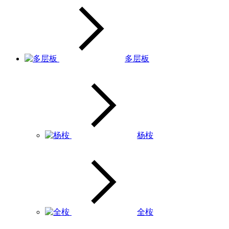
多层板
杨桉
全桉