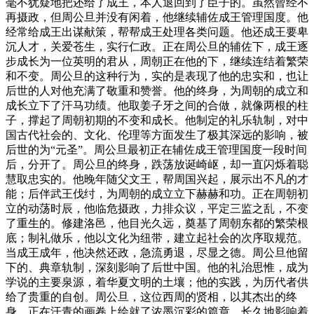
毫不犹疑地把还给了成王，本人退回到了臣子的。虽然曾经不
再摄政，但周公旦并没有闲着，他继续辅佐成王管理国度。他
经常给成王出谋献策，帮帮成王处理各类问题。他还成王要卑
沉人才，关爱苍生，实行仁政。正在周公旦的辅佐下，成王逐
步成长为一位英明的君从，周朝正在他的下，继续连结着繁荣
和不变。周公旦的这种行为，实的是表现了他的忠实和，也让
后世的人对他充满了敬重和赞誉。他的终身，为周朝的成立和
成长立下了汗马功绩。他取姜子牙之间的合做，就像两根的柱
子，撑起了周朝初期的不变和成长。他制定的礼乐轨制，对中
国古代社会的、文化、伦理等方面发生了极其深远的影响，被
后世的为“元圣”。周公旦最初正在辅佐成王管理国度一段时间
后，分开了。周公旦的终身，跌荡放诞崎岖，却一直闪烁着聪
慧取忠实的。他晚年随父文王，帮周国兴起，展示出不凡的才
能；后伴武王伐纣，为周朝的成立立下赫赫和功。正在周朝初
立的动荡时辰，他临危摄政，力排众议，平定三监之乱，不变
了重生的。修建洛邑，他目光久远，奠基了周朝东都的繁荣根
底；制礼做乐，他以文化为纽带，建立起社会的次序取规范。
当成王成年，他决然还政，急流勇退，尽显之德。周公旦他留
下的、典章轨制，深刻影响了后世中国。他的礼治思惟，成为
学说的主要泉源，着华夏文明的土壤；他的实践，为历代者供
给了贵重的自创。周公旦，这位西周的贤相，以其杰出的终
身，正在汗青的画卷上绘就了浓墨沉彩的篇章，长久地影响着