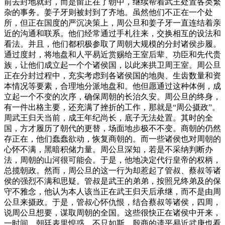
前去封地就封，而是留正在了朝中，继续帮着武王处置各类繁
杂的事务。姜子牙则被封到了齐地。虽然他们不正在一个处
所，但正在国度的严沉决策上，周公旦和姜子牙一直连结着亲
近的沟通和联系。他们经常通过手札往来，交换相互的设法和
看法。并且，他们都积极参取了周朝大规模的分封诸侯步履。
通过度封，将地盘和人平易近赏赐给王室后辈、功臣和先代贵
族，让他们成立起一个个诸侯国，以此来拱卫周王室。周公旦
正在分封过程中，充实考虑到各诸侯国的地舆、生齿数量和资
本情况等要素，合理地分派地盘和。他但愿通过这种体例，成
立起一个不变的次序，确保周朝的长治久安。周公旦的终身，
有一件出格主要，还充满了挫折的工作，那就是“周公摄政”。
周武王归天当前，成王年纪尚长，底子无法处置。其时的全
国，方才履历了朝代的更替，场面地步极不不变。商朝的仍然
存正在，他们蠢蠢欲动，恢复商朝的。而一些诸侯也对周朝的
心怀不满，黑暗积储力量。周公旦深知，若是不采纳判断办
法，周朝的山河很可能会。于是，他地决定代行皇帝的权柄，
总揽朝政。然而，周公旦的这一行为却惹起了管叔、蔡叔等诸
侯的强烈不满和思疑。管叔是武王的弟弟，按照兄终弟及的保
守不雅念，他认为本人该当正在武王归天后承继，而不是由周
公旦来摄政。于是，管叔心怀仇恨，结合蔡叔等诸侯，四周，
说周公旦想要，谋取周朝的全国。这些很快正在诸侯中开来，
一时间，朝廷表里惶惑。不只如斯，殷商的遗平易近武庚也看