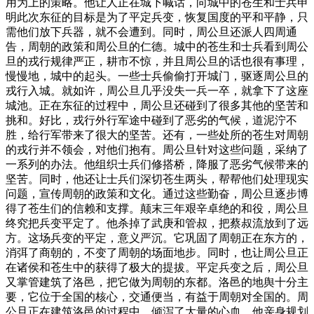
用为上的策略。他让人正在城下喊话，向城中的苍生和士兵申
明此次东征的目标是为了平定兵变，恢复国度的平和平静，只
需他们放下兵器，就不会遭到。同时，周公旦还派人四周通
告，周朝的政策和周公旦的仁德。城中的苍生和士兵看到周公
旦的戎行规律严正，耕市不惊，并且周公旦的话也很有事理，
慢慢地，城中的起头。一些士兵偷偷打开城门，驱逐周公旦的
戎行入城。就如许，周公旦几乎没失一兵一卒，就拿下了这座
城池。正在东征的过程中，周公旦还碰到了很多其他的坚苦和
挑和。好比，戎行外行军途中碰到了恶劣的气候，道泥泞不
胜，给行军带来了很大的坚苦。还有，一些处所的苍生对周朝
的戎行并不领会，对他们抱有。周公旦针对这些问题，采纳了
一系列的办法。他组织士兵们修搭桥，降服了恶劣气候带来的
坚苦。同时，他还让士兵们深切苍生两头，帮帮他们处理现实
问题，宣传周朝的政策和文化。通过这些勤奋，周公旦逐步博
得了苍生们的信赖和支撑。颠末三年艰辛卓绝的和役，周公旦
终究把兵变平定了。他杀掉了武庚和管叔，把蔡叔流放到了远
方。这场兵变的平定，意义严沉。它巩固了周朝正在东方的，
消弭了商朝的，不变了周朝的场面地步。同时，也让周公旦正
在诸侯和苍生中的获得了极大的提拔。平定兵变之后，周公旦
又掌管建筑了洛邑，把它做为周朝的东都。洛邑的地舆十分主
要，它位于全国的核心，交通便当，有益于周朝对全国的。周
公旦正在建筑洛邑的过程中，倾泻了大量的心血。他亲身规划