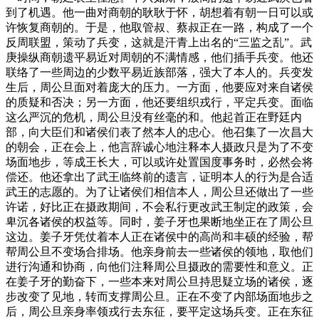
到了机遇。他一曲对商朝的耿耿于怀，胡想着有朝一日可以或
许恢复商朝的。于是，他取管叔、蔡叔正在一路，构成了一个
反周联盟，策动了兵变，这就是汗青上出名的“三监之乱”。武
庚操纵商朝遗平易近对周朝的不满情感，他们插手兵变。他还
联络了一些周边的少数平易近族部落，强大了本人的。兵变发
生后，周公旦面对着庞大的压力。一方面，他要应对来自诸侯
的质疑和否决；另一方面，他还要组织戎行，平定兵变。面临
这么严沉的危机，周公旦没有丝毫的和。他起首正在野廷内
部，向大臣们和诸侯们表了然本人的忠心。他召集了一次昌大
的朝会，正在会上，他言辞诚心地注释本人摄政只是为了不变
场面地步，等成王长大，可以或许处置国度事务时，必然会将
偿还。他还拿出了武王临终前的遗言，证明本人的行为是合适
武王的志愿的。为了让诸侯们相信本人，周公旦还做出了一些
许诺，好比正在摄政期间，不会私行更改武王制定的政策，会
卑沉各诸侯的权益等。同时，姜子牙也果断地坐正在了周公旦
这边。姜子牙凭仗着本人正在诸侯中的高尚和丰硕的经验，帮
帮周公旦不变场合排场。他亲身前去一些诸侯的领地，取他们
进行沟通和协商，向他们注释周公旦摄政的需要性和意义。正
在姜子牙的勤奋下，一些本来对周公旦持思疑立场的诸侯，逐
步改变了见地，转而支撑周公旦。正在不变了内部场面地步之
后，周公旦亲身率领戎行去东征，要平定这场兵变。正在东征