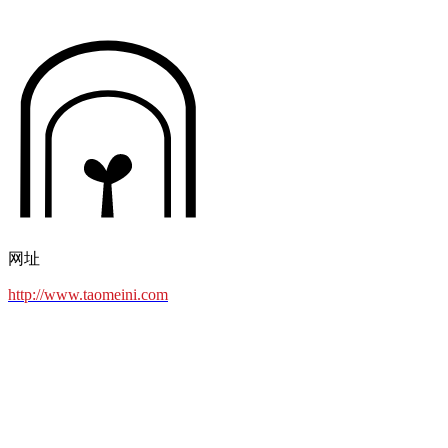
网址
http://www.taomeini.com