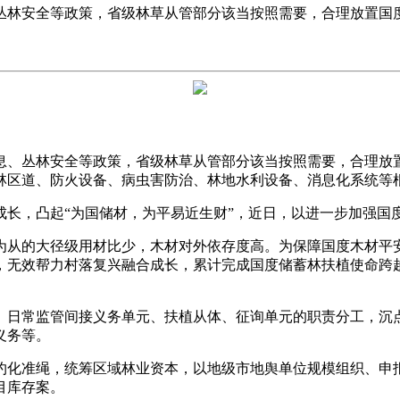
丛林安全等政策，省级林草从管部分该当按照需要，合理放置国
、丛林安全等政策，省级林草从管部分该当按照需要，合理放置
林区道、防火设备、病虫害防治、林地水利设备、消息化系统等
，凸起“为国储材，为平易近生财”，近日，以进一步加强国
的大径级用材比少，木材对外依存度高。为保障国度木材平安，
，无效帮力村落复兴融合成长，累计完成国度储蓄林扶植使命跨
日常监管间接义务单元、扶植从体、征询单元的职责分工，沉点
义务等。
化准绳，统筹区域林业资本，以地级市地舆单位规模组织、申报
目库存案。