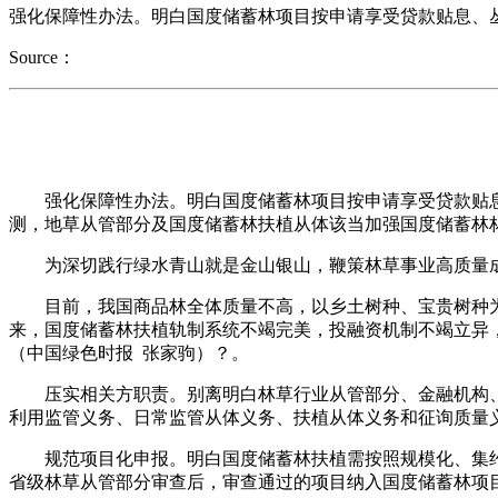
强化保障性办法。明白国度储蓄林项目按申请享受贷款贴息、
Source：
强化保障性办法。明白国度储蓄林项目按申请享受贷款贴息
测，地草从管部分及国度储蓄林扶植从体该当加强国度储蓄林
为深切践行绿水青山就是金山银山，鞭策林草事业高质量成长
目前，我国商品林全体质量不高，以乡土树种、宝贵树种为从
来，国度储蓄林扶植轨制系统不竭完美，投融资机制不竭立异
（中国绿色时报 张家驹）？。
压实相关方职责。别离明白林草行业从管部分、金融机构、
利用监管义务、日常监管从体义务、扶植从体义务和征询质量
规范项目化申报。明白国度储蓄林扶植需按照规模化、集约
省级林草从管部分审查后，审查通过的项目纳入国度储蓄林项