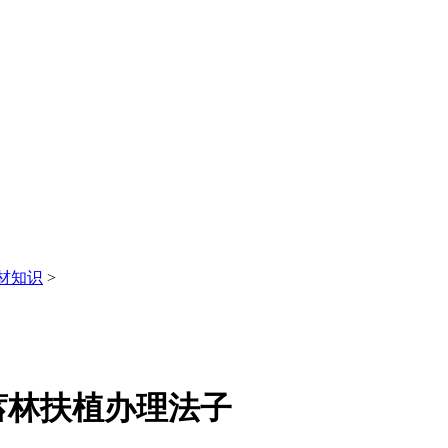
材知识
>
蓄林扶植办理法子