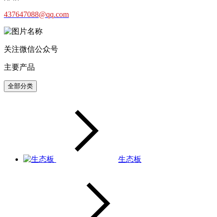
437647088@qq.com
关注微信公众号
主要产品
全部分类
生态板