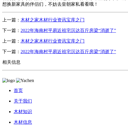
想换新家具的伴侣们，不妨去皇朝家私看看哦！
上一篇：
木材之家木材行业资讯宝库之门
下一篇：
2022年海南村平易近祖宅沉达百斤房梁“消逝了”
上一篇：
木材之家木材行业资讯宝库之门
下一篇：
2022年海南村平易近祖宅沉达百斤房梁“消逝了”
相关信息
首页
关于我们
木材知识
木材信息