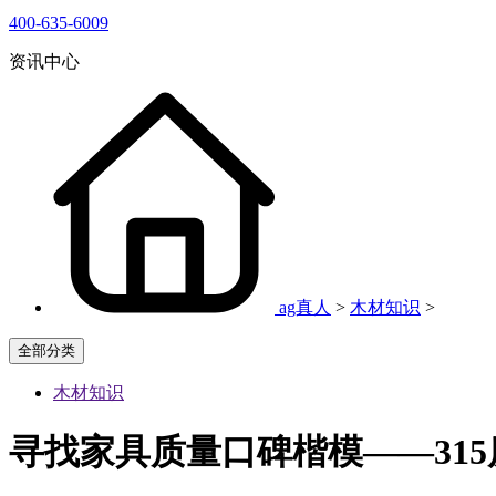
400-635-6009
资讯中心
ag真人
>
木材知识
>
全部分类
木材知识
寻找家具质量口碑楷模——31