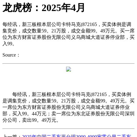
龙虎榜：2025年4月
每经讯，新三板根本层公司卡特马克(872165，买卖体例是调
集竞价，成交数量59。21万股，成交金额99。49万元。买一席
位为东方财富证券股份无限公司义乌商城大道证券停业部，买
入99。
Source：
每经讯，新三板根本层公司卡特马克(872165，买卖体例
是调集竞价，成交数量59。21万股，成交金额99。49万元。买
一席位为东方财富证券股份无限公司义乌商城大道证券停业
部，买入99。44万元；卖一席位为东北证券股份无限公司深圳
分公司，卖出99。49万元。
上一篇：
2025年中国二手车平台现3000-4000家零公里二手车