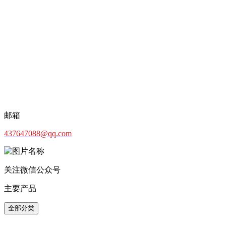
邮箱
437647088@qq.com
关注微信公众号
主要产品
全部分类