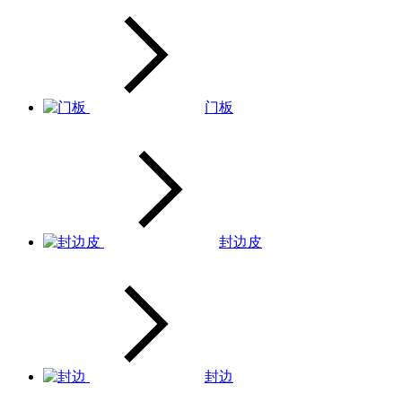
门板
封边皮
封边