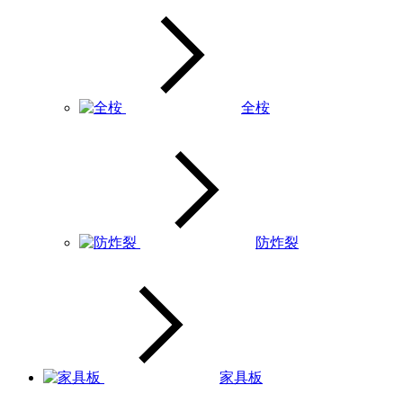
全桉
防炸裂
家具板