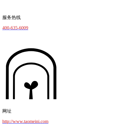
服务热线
400-635-6009
网址
http://www.taomeini.com