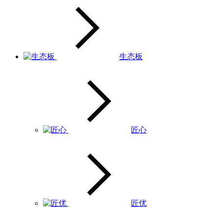
生态板
匠心
匠优