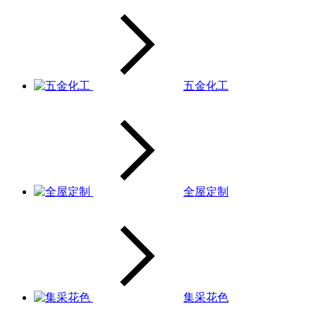
五金化工
全屋定制
集采花色