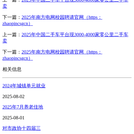
卖
下一篇：
2025年南方电网校园聘请官网（https：
zhaopincsgcn）
上一篇：
2025年中国二手车平台现3000-4000家零公里二手车
卖
下一篇：
2025年南方电网校园聘请官网（https：
zhaopincsgcn）
相关信息
2024年城镇单元就业
2025-08-02
2025年7月养老佳地
2025-08-01
对市政协十四届三