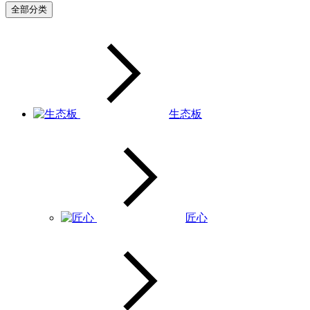
全部分类
生态板
匠心