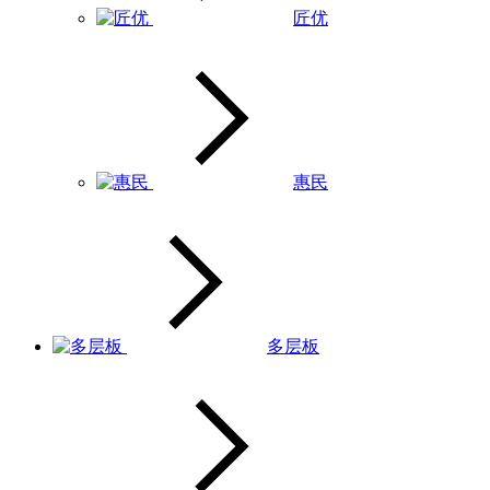
匠优
惠民
多层板