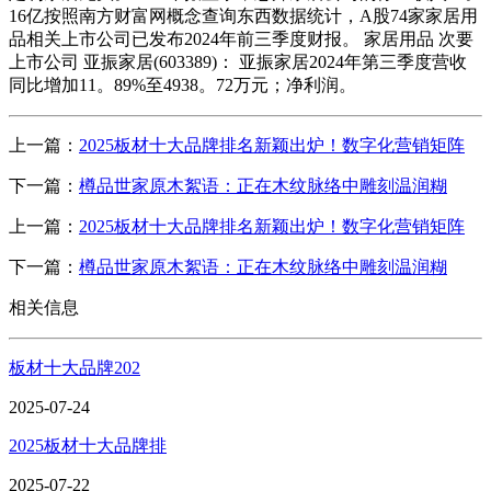
16亿按照南方财富网概念查询东西数据统计，A股74家家居用
品相关上市公司已发布2024年前三季度财报。 家居用品 次要
上市公司 亚振家居(603389)： 亚振家居2024年第三季度营收
同比增加11。89%至4938。72万元；净利润。
上一篇：
2025板材十大品牌排名新颖出炉！数字化营销矩阵
下一篇：
樽品世家原木絮语：正在木纹脉络中雕刻温润糊
上一篇：
2025板材十大品牌排名新颖出炉！数字化营销矩阵
下一篇：
樽品世家原木絮语：正在木纹脉络中雕刻温润糊
相关信息
板材十大品牌202
2025-07-24
2025板材十大品牌排
2025-07-22