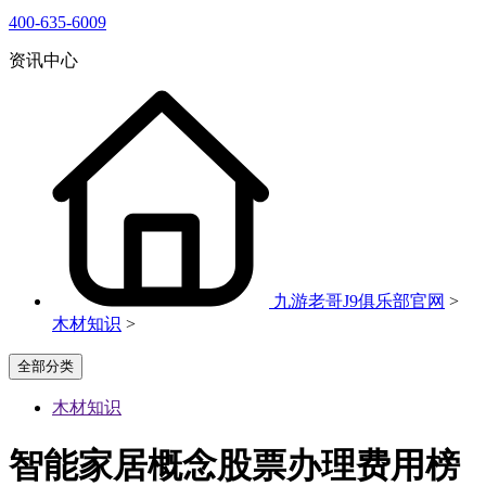
400-635-6009
资讯中心
九游老哥J9俱乐部官网
>
木材知识
>
全部分类
木材知识
智能家居概念股票办理费用榜