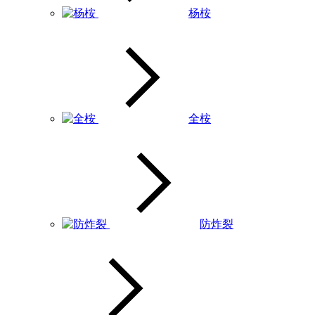
杨桉
全桉
防炸裂