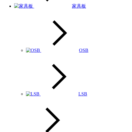
家具板
OSB
LSB