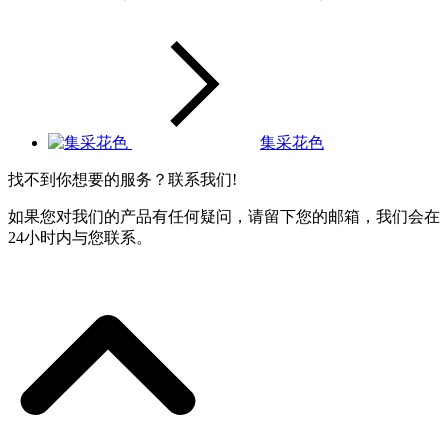
集采花色
找不到你想要的服务？联系我们!
如果您对我们的产品有任何疑问，请留下您的邮箱，我们会在
24小时内与您联系。