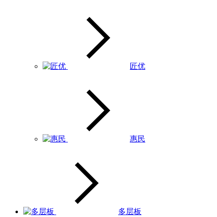
匠优
惠民
多层板