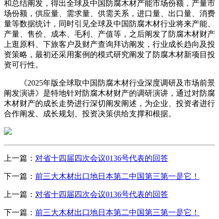
和总结阐发，得出全球及中国防腐木材产能市场份额，产量市
场份额，供应量、需求量、供需关系，进口量、出口量、消费
量等数据统计，同时引见全球及中国防腐木材行业将来产能、
产量、售价、成本、毛利、产值等，之后阐发了防腐木材财产
上逛原料、下旅客户及财产查询拜访阐发，行业成长趋向及投
资策略，最初还采用案例的模式研究阐发了防腐木材新项目投
资可行性。
《2025年版全球取中国防腐木材行业深度调研及市场前景
阐发演讲》是特地针对防腐木材财产的调研演讲，通过对防腐
木材财产的成长走势进行深切阐发阐述，为企业、投资者进行
合作阐发、成长规划、投资决策供给支撑和根据。
上一篇：
对省十四届四次会议0136号代表的回答
下一篇：
前三大木材出口地日本第二中国第三第一是它！
上一篇：
对省十四届四次会议0136号代表的回答
下一篇：
前三大木材出口地日本第二中国第三第一是它！