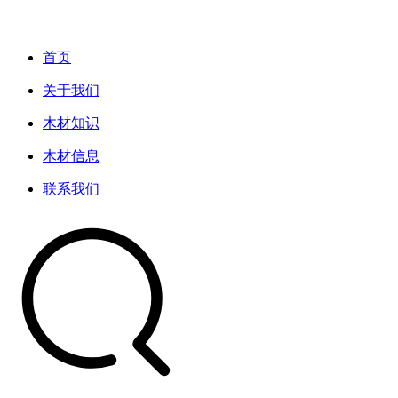
首页
关于我们
木材知识
木材信息
联系我们