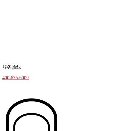
服务热线
400-635-6009