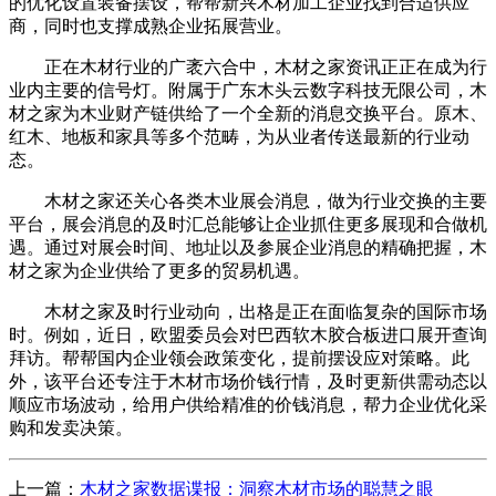
的优化设置装备摆设，帮帮新兴木材加工企业找到合适供应
商，同时也支撑成熟企业拓展营业。
正在木材行业的广袤六合中，木材之家资讯正正在成为行
业内主要的信号灯。附属于广东木头云数字科技无限公司，木
材之家为木业财产链供给了一个全新的消息交换平台。原木、
红木、地板和家具等多个范畴，为从业者传送最新的行业动
态。
木材之家还关心各类木业展会消息，做为行业交换的主要
平台，展会消息的及时汇总能够让企业抓住更多展现和合做机
遇。通过对展会时间、地址以及参展企业消息的精确把握，木
材之家为企业供给了更多的贸易机遇。
木材之家及时行业动向，出格是正在面临复杂的国际市场
时。例如，近日，欧盟委员会对巴西软木胶合板进口展开查询
拜访。帮帮国内企业领会政策变化，提前摆设应对策略。此
外，该平台还专注于木材市场价钱行情，及时更新供需动态以
顺应市场波动，给用户供给精准的价钱消息，帮力企业优化采
购和发卖决策。
上一篇：
木材之家数据谍报：洞察木材市场的聪慧之眼