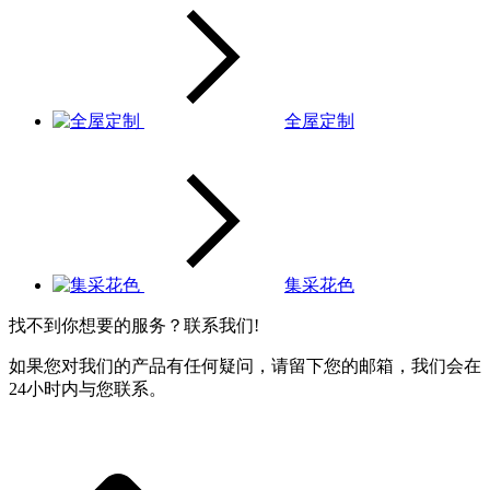
全屋定制
集采花色
找不到你想要的服务？联系我们!
如果您对我们的产品有任何疑问，请留下您的邮箱，我们会在
24小时内与您联系。