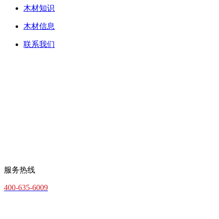
木材知识
木材信息
联系我们
服务热线
400-635-6009