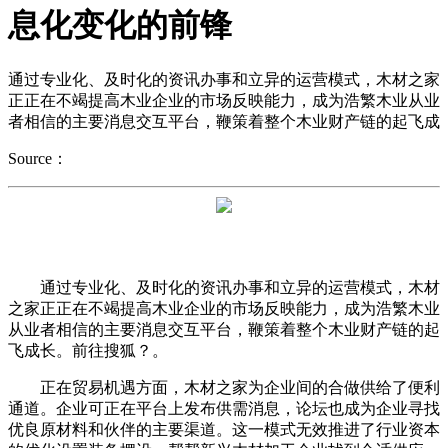
息化变化的前锋
通过专业化、及时化的资讯办事和立异的运营模式，木材之家
正正在不竭提高木业企业的市场反映能力，成为浩繁木业从业
者相信的主要消息交互平台，鞭策着整个木业财产链的起飞成
Source：
通过专业化、及时化的资讯办事和立异的运营模式，木材
之家正正在不竭提高木业企业的市场反映能力，成为浩繁木业
从业者相信的主要消息交互平台，鞭策着整个木业财产链的起
飞成长。前往搜狐？。
正在贸易机遇方面，木材之家为企业间的合做供给了便利
通道。企业可正在平台上发布供需消息，论坛也成为企业寻找
优良原材料和伙伴的主要渠道。这一模式无效推进了行业资本