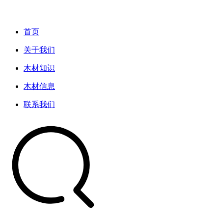
首页
关于我们
木材知识
木材信息
联系我们