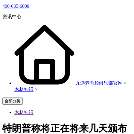
400-635-6009
资讯中心
九游老哥J9俱乐部官网
>
木材知识
>
全部分类
木材知识
特朗普称将正在将来几天颁布