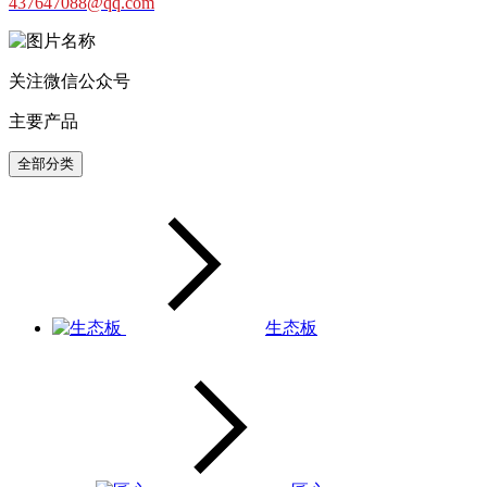
437647088@qq.com
关注微信公众号
主要产品
全部分类
生态板