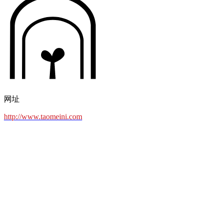
网址
http://www.taomeini.com