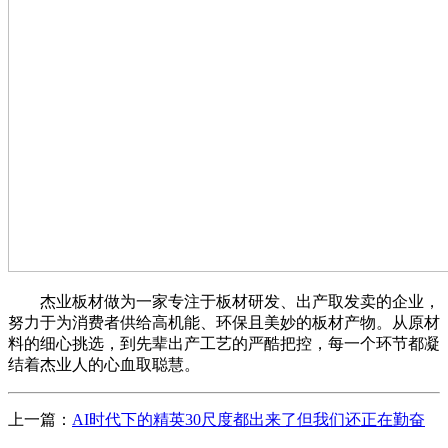
杰业板材做为一家专注于板材研发、出产取发卖的企业，
努力于为消费者供给高机能、环保且美妙的板材产物。从原材
料的细心挑选，到先辈出产工艺的严酷把控，每一个环节都凝
结着杰业人的心血取聪慧。
上一篇：
AI时代下的精英30尺度都出来了但我们还正在勤奋