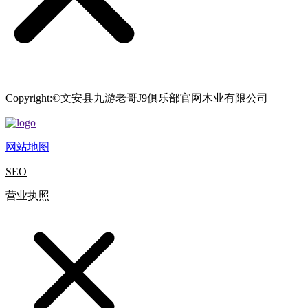
Copyright:©文安县九游老哥J9俱乐部官网木业有限公司
网站地图
SEO
营业执照