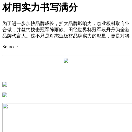
材用实力书写满分
为了进一步加快品牌成长，扩大品牌影响力，杰业板材取专业
合做，并签约技击冠军陈雨欣、田径世界杯冠军段丹丹为全新
品牌代言人。这不只是对杰业板材品牌实力的彰显，更是对将
Source：