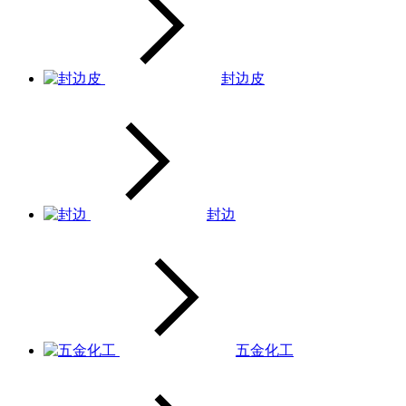
封边皮
封边
五金化工