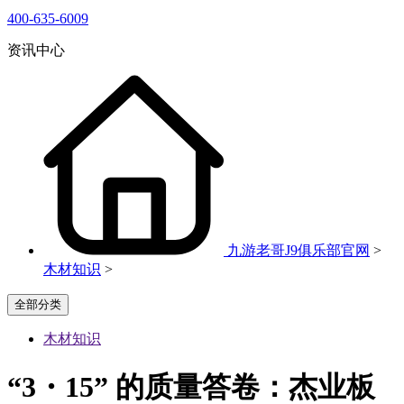
400-635-6009
资讯中心
九游老哥J9俱乐部官网
>
木材知识
>
全部分类
木材知识
“3・15” 的质量答卷：杰业板