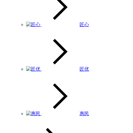
匠心
匠优
惠民