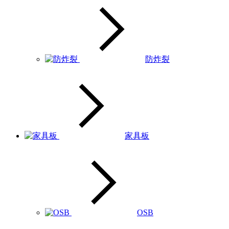
防炸裂
家具板
OSB