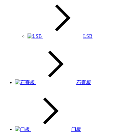
LSB
石膏板
门板