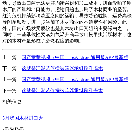
动，导致出口商无法更好均衡采伐和加工成本，进而影响了锯
木厂的产量和出口能力。运输问题也加剧了木材商业的坚苦。
红海危机持续影响欧亚之间的运输，导致货色耽搁、运费高涨
等问题频发，进一步添加了木材商业的不确定性和风险。此
外，国内市场发卖疲软也是其木材出口受阻的主要缘由之一。
同时，一些季候性要素如气温升高导致山松甲虫活跃树木，也
对的木材产量形成了必然程度的影响。
上一篇：
国产黄黄视频（中国）iosAndroid通用版APP最新版
下一篇：
这就是江湖若何操纵暗器承继刷孔雀木
上一篇：
国产黄黄视频（中国）iosAndroid通用版APP最新版
下一篇：
这就是江湖若何操纵暗器承继刷孔雀木
相关信息
5月我国木材进口大
2025-07-02