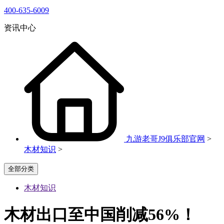
400-635-6009
资讯中心
九游老哥J9俱乐部官网
>
木材知识
>
全部分类
木材知识
木材出口至中国削减56%！