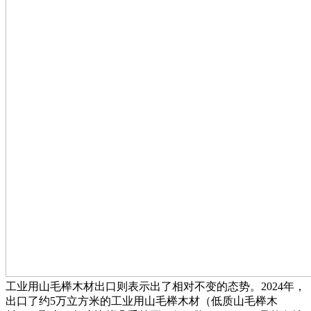
工业用山毛榉木材出口则表示出了相对不变的态势。2024年，
出口了约5万立方米的工业用山毛榉木材（低质山毛榉木