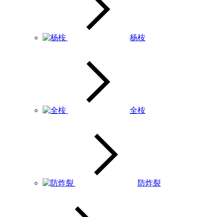
杨桉
全桉
防炸裂