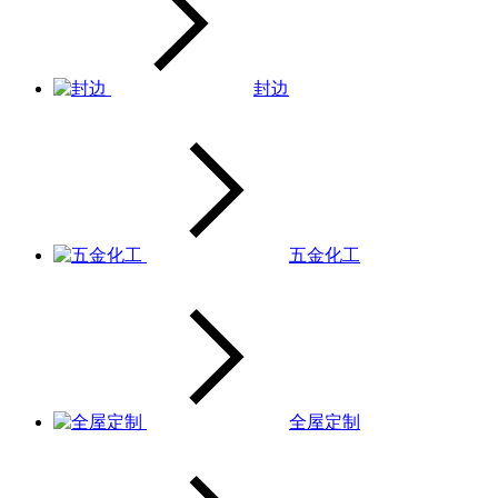
封边
五金化工
全屋定制