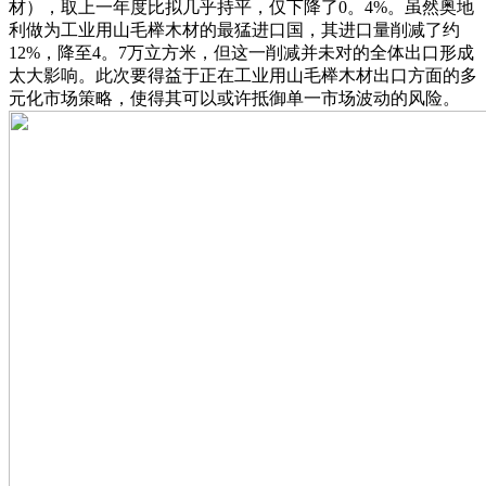
材），取上一年度比拟几乎持平，仅下降了0。4%。虽然奥地
利做为工业用山毛榉木材的最猛进口国，其进口量削减了约
12%，降至4。7万立方米，但这一削减并未对的全体出口形成
太大影响。此次要得益于正在工业用山毛榉木材出口方面的多
元化市场策略，使得其可以或许抵御单一市场波动的风险。