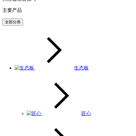
主要产品
全部分类
生态板
匠心