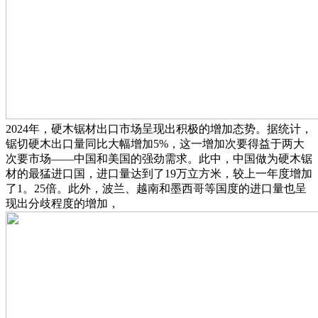
2024年，硬木锯材出口市场呈现出积极的增加态势。据统计，
锯切硬木出口量同比大幅增加5%，这一增加次要得益于两大
次要市场——中国和美国的强劲需求。此中，中国做为硬木锯
材的最猛进口国，进口量达到了19万立方米，较上一年度增加
了1。25倍。此外，波兰、越南和墨西哥等国度的进口量也呈
现出分歧程度的增加，