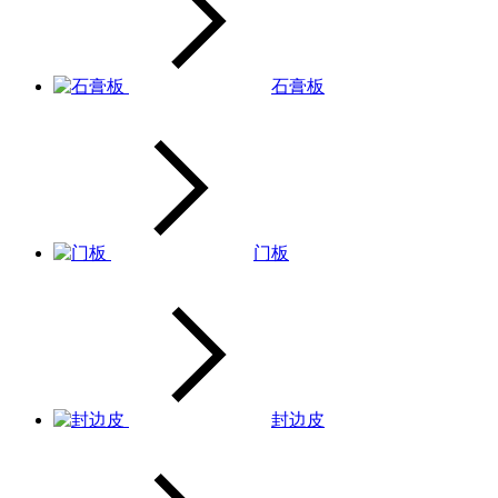
石膏板
门板
封边皮