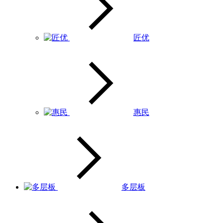
匠优
惠民
多层板