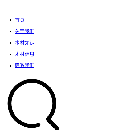
首页
关于我们
木材知识
木材信息
联系我们