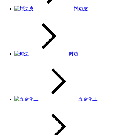
封边皮
封边
五金化工