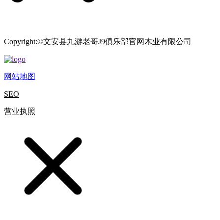
Copyright:©文安县九游老哥J9俱乐部官网木业有限公司
网站地图
SEO
营业执照