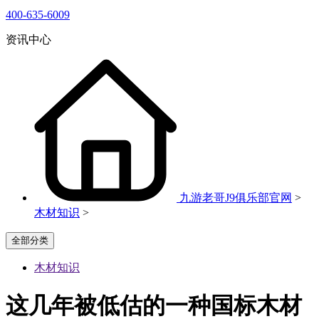
400-635-6009
资讯中心
九游老哥J9俱乐部官网
>
木材知识
>
全部分类
木材知识
这几年被低估的一种国标木材