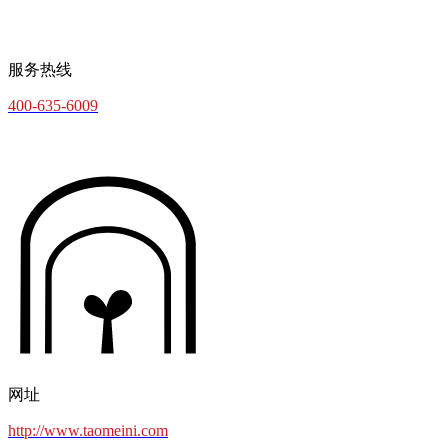
服务热线
400-635-6009
网址
http://www.taomeini.com