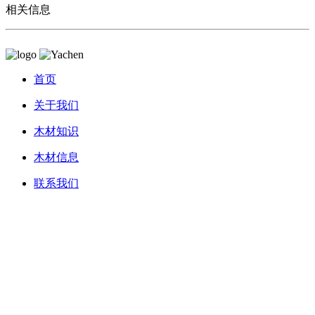
相关信息
首页
关于我们
木材知识
木材信息
联系我们