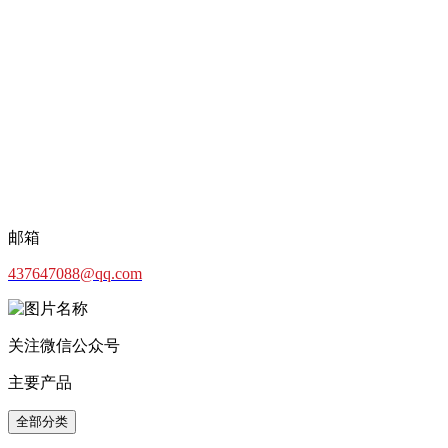
邮箱
437647088@qq.com
关注微信公众号
主要产品
全部分类