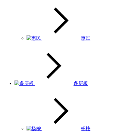
惠民
多层板
杨桉