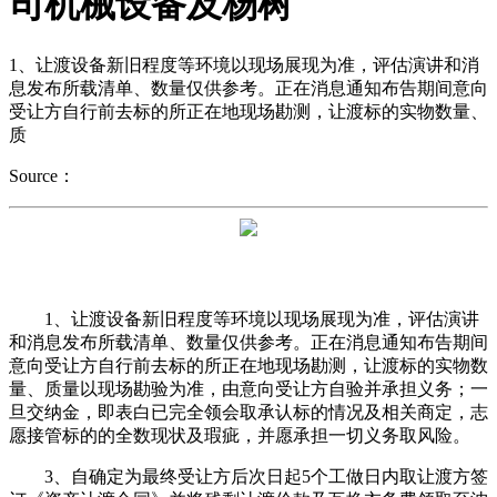
司机械设备及杨树
1、让渡设备新旧程度等环境以现场展现为准，评估演讲和消
息发布所载清单、数量仅供参考。正在消息通知布告期间意向
受让方自行前去标的所正在地现场勘测，让渡标的实物数量、
质
Source：
1、让渡设备新旧程度等环境以现场展现为准，评估演讲
和消息发布所载清单、数量仅供参考。正在消息通知布告期间
意向受让方自行前去标的所正在地现场勘测，让渡标的实物数
量、质量以现场勘验为准，由意向受让方自验并承担义务；一
旦交纳金，即表白已完全领会取承认标的情况及相关商定，志
愿接管标的的全数现状及瑕疵，并愿承担一切义务取风险。
3、自确定为最终受让方后次日起5个工做日内取让渡方签