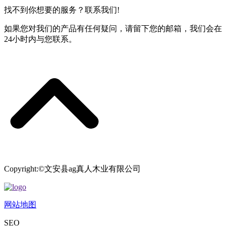
找不到你想要的服务？联系我们!
如果您对我们的产品有任何疑问，请留下您的邮箱，我们会在
24小时内与您联系。
Copyright:©文安县ag真人木业有限公司
网站地图
SEO