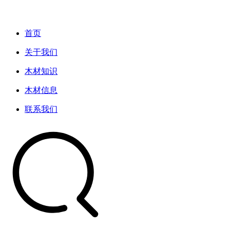
首页
关于我们
木材知识
木材信息
联系我们