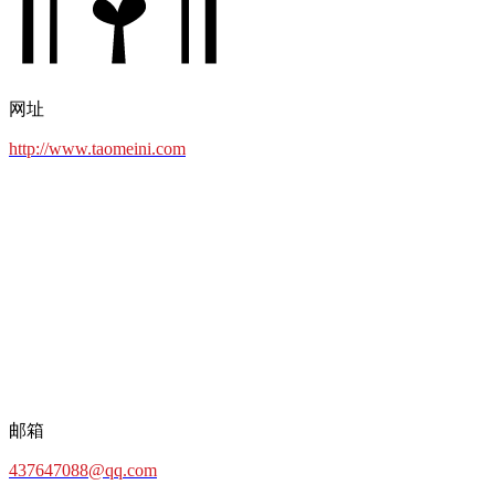
网址
http://www.taomeini.com
邮箱
437647088@qq.com