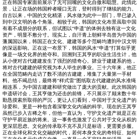
正在韩国专家面前展示了无可回嘴的文化自傲和聪慧。此情此
景，让正在场的韩国粹者哑口无言，登时得到了继续的能力。
自古以来，中国的文化精湛，风水做为此中一部门，早已渗入
到中汉文明的各个角落。相较于此，韩国的文化布景虽取中国
有着不成朋分的联系，但试图以“申遗”的体例去独有这一文化
资产，明显不敷分寸。现实上，自汗青上朝鲜半岛曾为中国的
藩属国以来，韩国正在文化、建建等多个范畴均遭到中汉文明
的深远影响。正在这一布景下，韩国的风水“申遗”打算似乎更
像是一场文化界的抢夺和。回溯到王其亨的职业生活生计，他
从小便对古代建建发生了强烈的猎奇心。肄业于建建系的他，
将对古代建建的研究视为本人毕生的事业。三十六年来，他正
在全国范畴内走访了数不清的古建建，堆集了大量第一手材
料。他不竭总结，最终将“样式雷”图纸取古代建建的风水准绳
相连系，为中国古建建和研究做出了庞大的贡献。此次韩国的
申遗研讨会，王其亨做为还击的前锋，不只展示了颠末数十年
勤恳摸索所取得的严沉，更让人们看到，中国对于文化遗产的
珍爱和。更是一种包含着深挚文化内涵的科学。现在的王其亨
虽然已步入古稀之年，但他一直认为，守护文化遗产就是正在
守护平易近族的将来。这一事务也激发了公共对于文化从权的
更深层思虑。文化的传承取不克不及只是标语，更需要步履。
正在全球化和文化交融的时代，若何本身文化的奇特征、如何