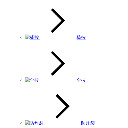
杨桉
全桉
防炸裂