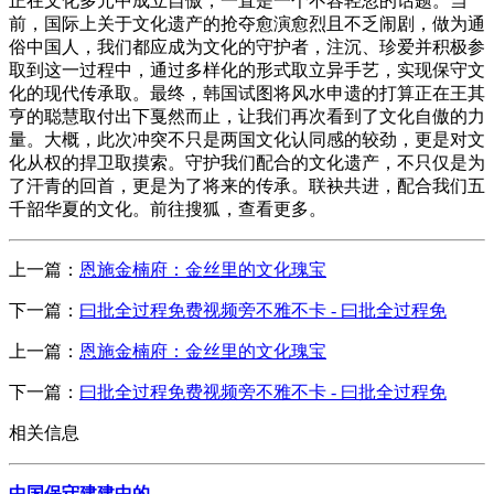
正在文化多元中成立自傲，一直是一个不容轻忽的话题。当
前，国际上关于文化遗产的抢夺愈演愈烈且不乏闹剧，做为通
俗中国人，我们都应成为文化的守护者，注沉、珍爱并积极参
取到这一过程中，通过多样化的形式取立异手艺，实现保守文
化的现代传承取。最终，韩国试图将风水申遗的打算正在王其
亨的聪慧取付出下戛然而止，让我们再次看到了文化自傲的力
量。大概，此次冲突不只是两国文化认同感的较劲，更是对文
化从权的捍卫取摸索。守护我们配合的文化遗产，不只仅是为
了汗青的回首，更是为了将来的传承。联袂共进，配合我们五
千韶华夏的文化。前往搜狐，查看更多。
上一篇：
恩施金楠府：金丝里的文化瑰宝
下一篇：
曰批全过程免费视频旁不雅不卡 - 曰批全过程免
上一篇：
恩施金楠府：金丝里的文化瑰宝
下一篇：
曰批全过程免费视频旁不雅不卡 - 曰批全过程免
相关信息
中国保守建建中的