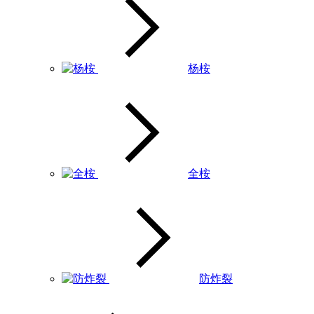
杨桉
全桉
防炸裂