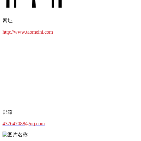
网址
http://www.taomeini.com
邮箱
437647088@qq.com