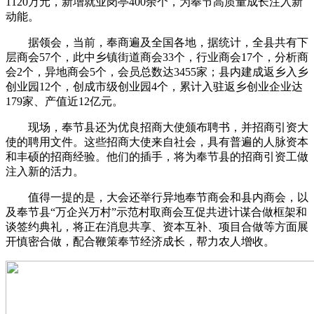
1120万元，新增就业岗亭400余个，为奉节高质量成长注入新
动能。
据领会，当前，奉商遍及全国各地，据统计，全县共有下
层商会57个，此中乡镇街道商会33个，行业商会17个，分析商
会2个，异地商会5个，会员总数达3455家；县内建成返乡入乡
创业园12个，创成市级创业园4个，累计入驻返乡创业企业达
179家、产值近12亿元。
现场，奉节县还为优良招商大使颁布聘书，并招商引资大
使的聘用文件。这些招商大使来自社会，具有普遍的人脉资本
和丰硕的招商经验。他们的插手，将为奉节县的招商引资工做
注入新的活力。
值得一提的是，大会还举行异地奉节商会和县内商会，以
及奉节县“万企兴万村”示范村取商会互促共进计谋合做框架和
谈签约典礼，将正在消息共享、资本互补、项目合做等方面展
开慎密合做，配合鞭策奉节经济成长，帮力农人增收。