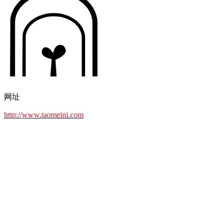
网址
http://www.taomeini.com