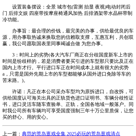
设置装备摆设：全景 城市包(雷测 抬显 夜视)电动封闭后
门 后排文娱 四座带按摩座椅通风加热 后排酒架带水晶杯带制
冷功能。
办事旨：最合理的价钱，最完美的办事，供给最优良的车
源，用办事取热诚来换取您的信赖取支撑，互惠互利，共创双
赢，我公司愿取国表里同事竭诚合做 为您办事。
3：时间上的劣势(各大汽车厂商正在分歧国度新车上市的
时间是纷歧样的，若是消费者要买引进的车型那只要比及正在
国内上市才行。平行进口车正在时间成本上就有很大的劣势
a，只需是国外先期上市的车型都能够从国外进口免除等车的
苦末路。)。
许诺：凡正在本公司采办车型均为原拆进口，自改拆，可
供给国度认可海关出具的正轨货色进口证明书、车辆分歧性证
书，进口灵活车随车查验单、正轨，全国各地域一般落户。同
时我公司所有车辆均可享受国度强制三年十万公里质保，让您
买的舒心、用的安心。
上一篇：
典范的荒岛逛戏全集 2025必玩的荒岛逛戏清点