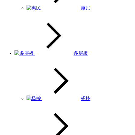
惠民
多层板
杨桉