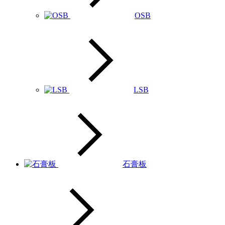
OSB
LSB
石膏板