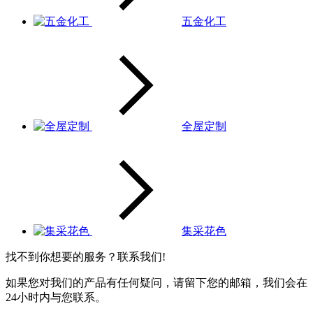
五金化工
全屋定制
集采花色
找不到你想要的服务？联系我们!
如果您对我们的产品有任何疑问，请留下您的邮箱，我们会在
24小时内与您联系。