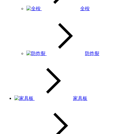
全桉
防炸裂
家具板