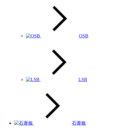
OSB
LSB
石膏板