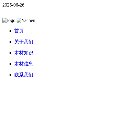
2025-06-26
首页
关于我们
木材知识
木材信息
联系我们