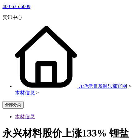
400-635-6009
资讯中心
九游老哥J9俱乐部官网
>
木材信息
>
全部分类
木材信息
永兴材料股价上涨133% 锂盐