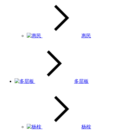
惠民
多层板
杨桉