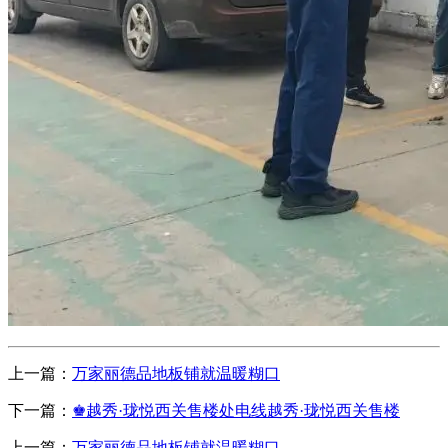
上一篇：
万家丽德品地板铺就温暖糊口
下一篇：
♚越秀·珑悦西关售楼处电线越秀·珑悦西关售楼
上一篇：
万家丽德品地板铺就温暖糊口