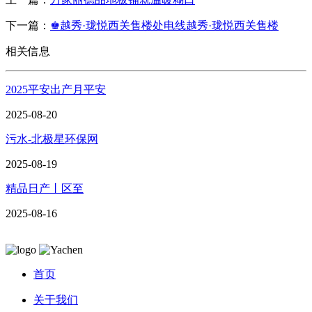
下一篇：
♚越秀·珑悦西关售楼处电线越秀·珑悦西关售楼
相关信息
2025平安出产月平安
2025-08-20
污水-北极星环保网
2025-08-19
精品日产丨区至
2025-08-16
首页
关于我们