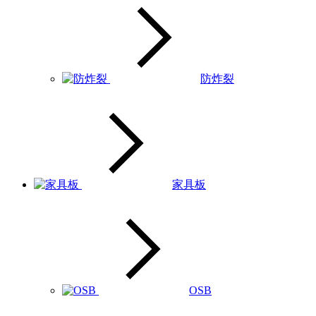
防炸裂
家具板
OSB