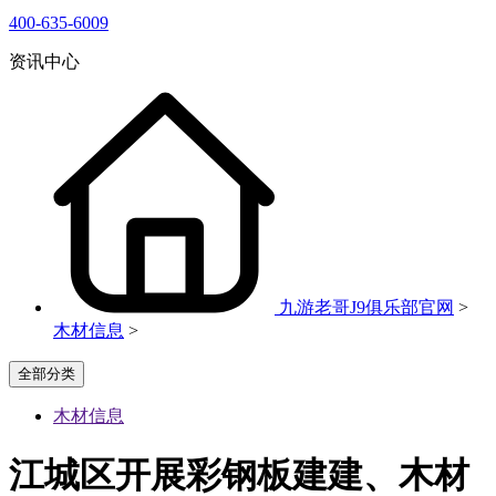
400-635-6009
资讯中心
九游老哥J9俱乐部官网
>
木材信息
>
全部分类
木材信息
江城区开展彩钢板建建、木材