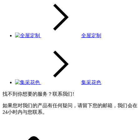
全屋定制
集采花色
找不到你想要的服务？联系我们!
如果您对我们的产品有任何疑问，请留下您的邮箱，我们会在
24小时内与您联系。