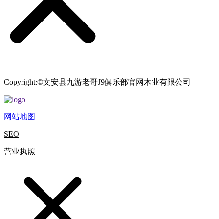
Copyright:©文安县九游老哥J9俱乐部官网木业有限公司
网站地图
SEO
营业执照