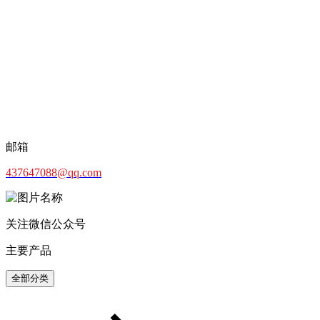
邮箱
437647088@qq.com
关注微信公众号
主要产品
全部分类