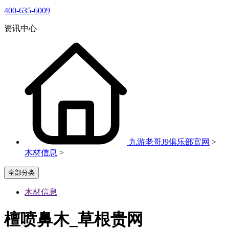
400-635-6009
资讯中心
九游老哥J9俱乐部官网
>
木材信息
>
全部分类
木材信息
檀喷鼻木_草根贵网