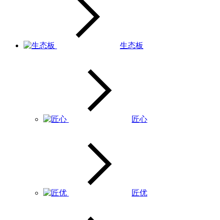
生态板
匠心
匠优