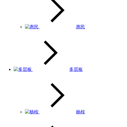
惠民
多层板
杨桉