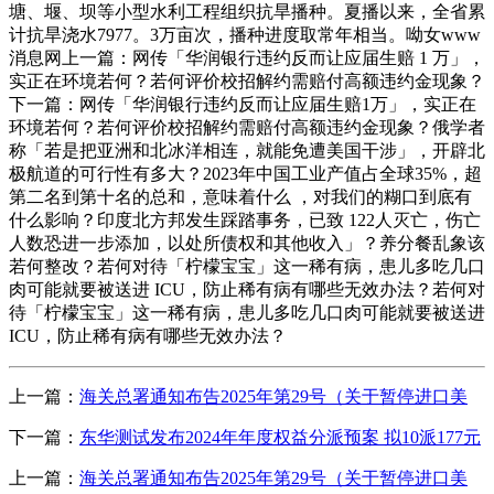
塘、堰、坝等小型水利工程组织抗旱播种。夏播以来，全省累
计抗旱浇水7977。3万亩次，播种进度取常年相当。呦女www
消息网上一篇：网传「华润银行违约反而让应届生赔 1 万」，
实正在环境若何？若何评价校招解约需赔付高额违约金现象？
下一篇：网传「华润银行违约反而让应届生赔1万」，实正在
环境若何？若何评价校招解约需赔付高额违约金现象？俄学者
称「若是把亚洲和北冰洋相连，就能免遭美国干涉」，开辟北
极航道的可行性有多大？2023年中国工业产值占全球35%，超
第二名到第十名的总和，意味着什么 ，对我们的糊口到底有
什么影响？印度北方邦发生踩踏事务，已致 122人灭亡，伤亡
人数恐进一步添加，以处所债权和其他收入」？养分餐乱象该
若何整改？若何对待「柠檬宝宝」这一稀有病，患儿多吃几口
肉可能就要被送进 ICU，防止稀有病有哪些无效办法？若何对
待「柠檬宝宝」这一稀有病，患儿多吃几口肉可能就要被送进
ICU，防止稀有病有哪些无效办法？
上一篇：
海关总署通知布告2025年第29号（关于暂停进口美
下一篇：
东华测试发布2024年年度权益分派预案 拟10派177元
上一篇：
海关总署通知布告2025年第29号（关于暂停进口美