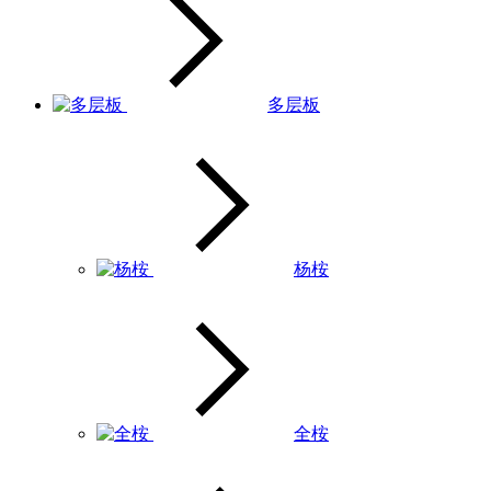
多层板
杨桉
全桉