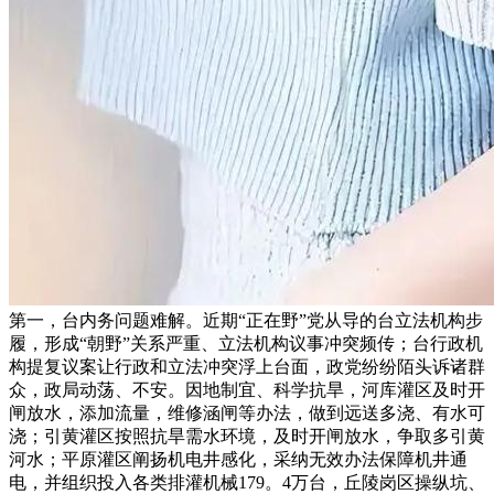
第一，台内务问题难解。近期“正在野”党从导的台立法机构步
履，形成“朝野”关系严重、立法机构议事冲突频传；台行政机
构提复议案让行政和立法冲突浮上台面，政党纷纷陌头诉诸群
众，政局动荡、不安。因地制宜、科学抗旱，河库灌区及时开
闸放水，添加流量，维修涵闸等办法，做到远送多浇、有水可
浇；引黄灌区按照抗旱需水环境，及时开闸放水，争取多引黄
河水；平原灌区阐扬机电井感化，采纳无效办法保障机井通
电，并组织投入各类排灌机械179。4万台，丘陵岗区操纵坑、