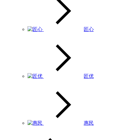
匠心
匠优
惠民