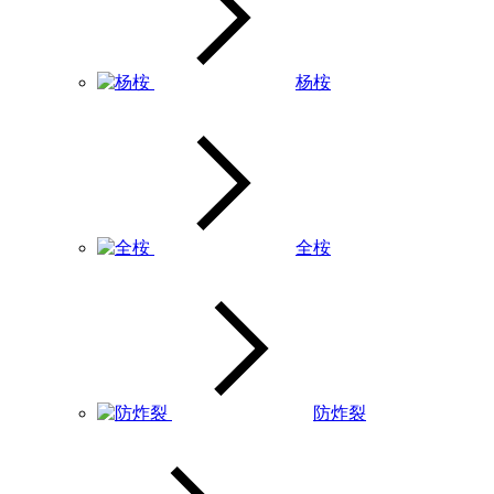
杨桉
全桉
防炸裂