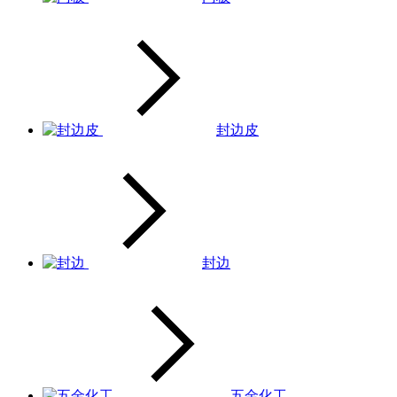
封边皮
封边
五金化工