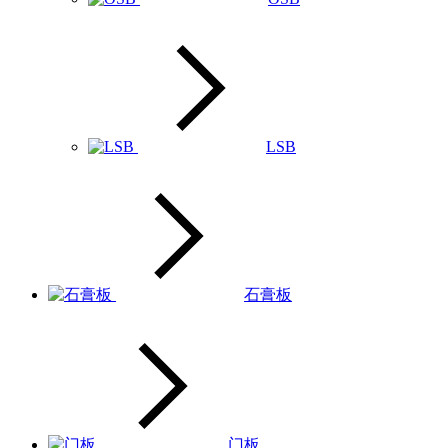
LSB
石膏板
门板