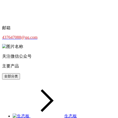
邮箱
437647088@qq.com
关注微信公众号
主要产品
全部分类
生态板