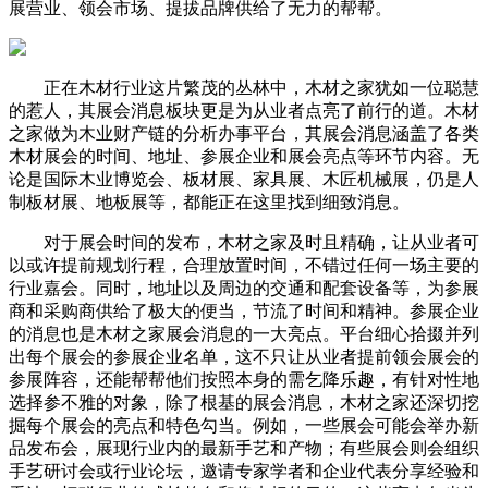
展营业、领会市场、提拔品牌供给了无力的帮帮。
正在木材行业这片繁茂的丛林中，木材之家犹如一位聪慧
的惹人，其展会消息板块更是为从业者点亮了前行的道。木材
之家做为木业财产链的分析办事平台，其展会消息涵盖了各类
木材展会的时间、地址、参展企业和展会亮点等环节内容。无
论是国际木业博览会、板材展、家具展、木匠机械展，仍是人
制板材展、地板展等，都能正在这里找到细致消息。
对于展会时间的发布，木材之家及时且精确，让从业者可
以或许提前规划行程，合理放置时间，不错过任何一场主要的
行业嘉会。同时，地址以及周边的交通和配套设备等，为参展
商和采购商供给了极大的便当，节流了时间和精神。参展企业
的消息也是木材之家展会消息的一大亮点。平台细心拾掇并列
出每个展会的参展企业名单，这不只让从业者提前领会展会的
参展阵容，还能帮帮他们按照本身的需乞降乐趣，有针对性地
选择参不雅的对象，除了根基的展会消息，木材之家还深切挖
掘每个展会的亮点和特色勾当。例如，一些展会可能会举办新
品发布会，展现行业内的最新手艺和产物；有些展会则会组织
手艺研讨会或行业论坛，邀请专家学者和企业代表分享经验和