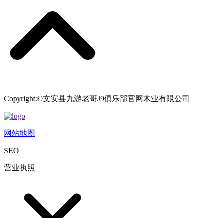
Copyright:©文安县九游老哥J9俱乐部官网木业有限公司
网站地图
SEO
营业执照