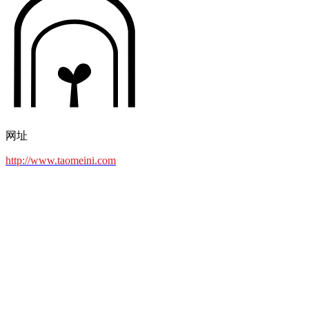
网址
http://www.taomeini.com