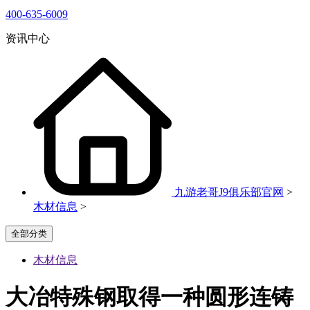
400-635-6009
资讯中心
九游老哥J9俱乐部官网
>
木材信息
>
全部分类
木材信息
大冶特殊钢取得一种圆形连铸