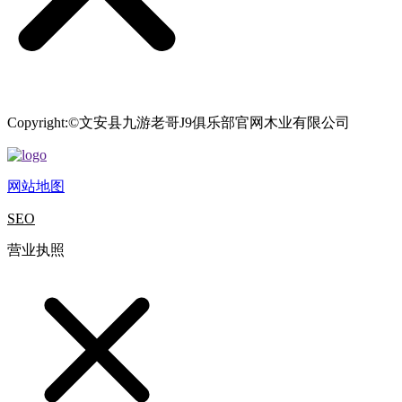
Copyright:©文安县九游老哥J9俱乐部官网木业有限公司
网站地图
SEO
营业执照