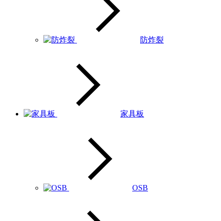
防炸裂
家具板
OSB