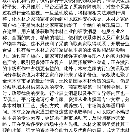
取出名机构合做，供给多种平安便利的领取体例，保障资金流
转平安。不只如斯，平台还设立了买卖保障机制，对整个买卖
过程进行全程监视。一旦呈现胶葛，将根据相关法则进行调
整，让木材之家商家和采购商可以或许安心买卖。木材之家的
商户核心更是为木材之家商家供给了一个绝佳的展现窗口。正
在这里，用户能够获取到木材企业的细致消息，包罗企业名
称、全面的简介、精确的地址、便利的联系体例以及厂家从营
产物等内容。这不只便利了采购商取商家取得联系，开展营业
合做，也有帮于木材之家商家提拔本身的出名度和品牌影响
力。通过商户核心，商家可以或许更好地展现本人的实力和特
色产物，吸引更多潜正在客户，从而拓展营业渠道，正在激烈
的市场所作中占领更有益的。此外，木材之家的行业资讯取学
问分享板块也为木材之家商家带来了诸多价值。该板块汇聚了
全球木材市场的最新行情，无论是国际木材价钱的波动，仍是
分歧地域木材供需关系的变化，商家都能第一时间领会到。同
时，政策律例的变化、行业展会消息以及手艺立异等内容也一
应俱全。平台还邀请行业专家、资深从业者撰写专业文章，分
享木材加工工艺、辨别方式、调养技巧、市场阐发等适用学
问。木材之家商家通过进修这些资讯取学问，可以或许不竭提
拔本身的专业素养，更好地把握市场动态，及时调整运营策
略，正在复杂多变的市场中抢占先机。木材之家网坐凭仗其丰
硕的功能、强大的资本整合能力以及优良的办事，成为了木材