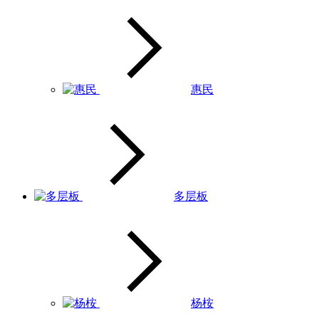
惠民
多层板
杨桉