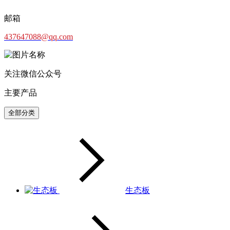
邮箱
437647088@qq.com
关注微信公众号
主要产品
全部分类
生态板