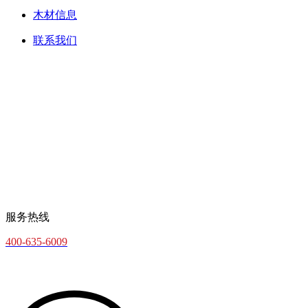
木材信息
联系我们
服务热线
400-635-6009