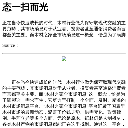
态一扫而光
正在当今快速成长的时代，木材行业做为保守取现代交融的主
要范畴，其市场消息对于从业者、投资者甚至通俗消费者而言
都至关主要。而木材之家全市场消息这一概念，恰是为了满脚
Source：
正在当今快速成长的时代，木材行业做为保守取现代交融
的主要范畴，其市场消息对于从业者、投资者甚至通俗消费者
而言都至关主要。而“木材之家全市场消息”这一概念，恰是为
了满脚这一需求而生，它努力于打制一个全面、及时、精准的
木材市场消息平台。“木材之家全市场消息”平台汇聚了国表里
木材市场的最新动态，涵盖了价钱走势、供需变化、政策律
例、手艺立异等多个方面。无论是原木、锯材仍是人制板材，
各类木材产物的市场消息都能正在这里找到。通过这一平台，