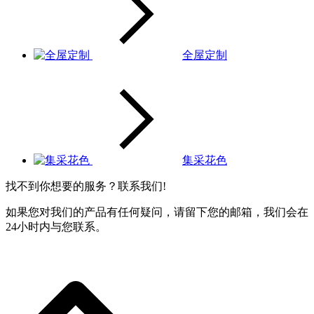
全屋定制
集采花色
找不到你想要的服务？联系我们!
如果您对我们的产品有任何疑问，请留下您的邮箱，我们会在
24小时内与您联系。