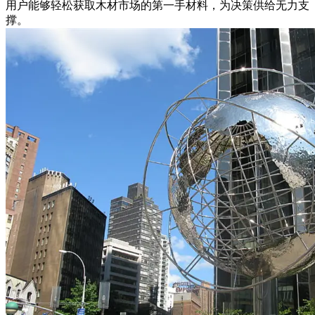
用户能够轻松获取木材市场的第一手材料，为决策供给无力支
撑。