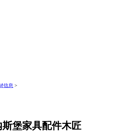
材信息
>
内斯堡家具配件木匠