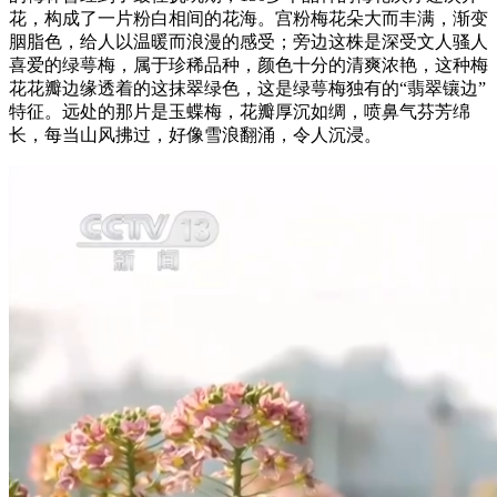
花，构成了一片粉白相间的花海。宫粉梅花朵大而丰满，渐变
胭脂色，给人以温暖而浪漫的感受；旁边这株是深受文人骚人
喜爱的绿萼梅，属于珍稀品种，颜色十分的清爽浓艳，这种梅
花花瓣边缘透着的这抹翠绿色，这是绿萼梅独有的“翡翠镶边”
特征。远处的那片是玉蝶梅，花瓣厚沉如绸，喷鼻气芬芳绵
长，每当山风拂过，好像雪浪翻涌，令人沉浸。