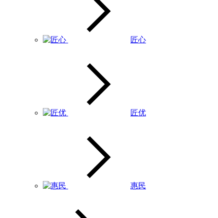
匠心
匠优
惠民