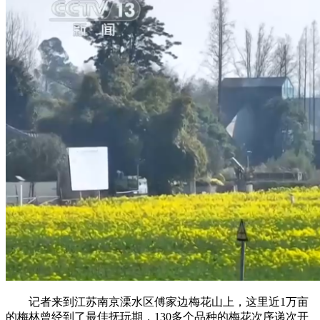
记者来到江苏南京溧水区傅家边梅花山上，这里近1万亩
的梅林曾经到了最佳抚玩期，130多个品种的梅花次序递次开