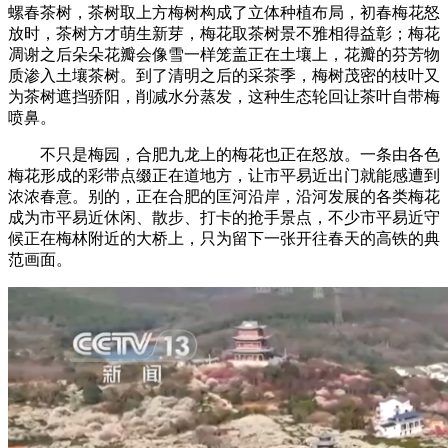
螺春茶树，茶树取上方梅树构成了立体种植布局，初春梅花怒
放时，茶树方才萌生新芽，梅花取茶树景不雅相得益彰；梅花
凋谢之后朵朵花瓣会像雪一样笼盖正在土壤上，花瓣的芬芳物
质渗入土壤茶树。到了清明之后的采茶季，梅树茂密的枝叶又
为茶树遮挡骄阳，削减水分蒸发，这种生态轮回让茶叶自带梅
喷鼻。
不只是梅园，合肥九龙上的梅花也正在怒放。一条由各色
梅花形成的彩带点缀正在道地方，让市平易近出门就能感遭到
浓浓春意。别的，正在合肥的匡河沿岸，沿河发展的各类梅花
成为市平易近休闲、散步、打卡的抢手景点，不少市平易近守
候正在梅林附近的大桥上，只为留下一张开往春天的高铁的典
范画面。