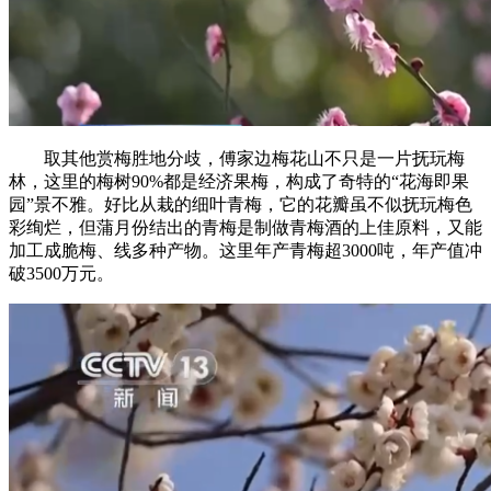
取其他赏梅胜地分歧，傅家边梅花山不只是一片抚玩梅
林，这里的梅树90%都是经济果梅，构成了奇特的“花海即果
园”景不雅。好比从栽的细叶青梅，它的花瓣虽不似抚玩梅色
彩绚烂，但蒲月份结出的青梅是制做青梅酒的上佳原料，又能
加工成脆梅、线多种产物。这里年产青梅超3000吨，年产值冲
破3500万元。