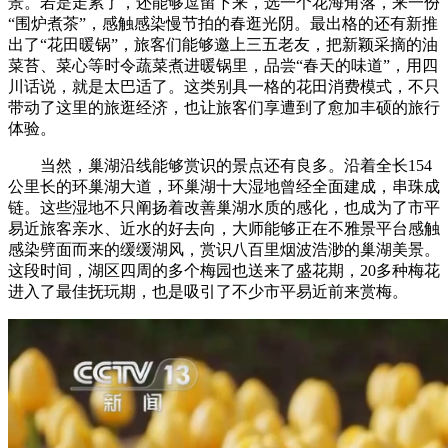
景。若是走累了，还能够逗留下来，选一个花海角落，来一份
“围炉煮茶”，感触感染慢节拍的春逛光阴。最出格的还有新推
出了“花田暖锅”，旅客们能够邀上三五老友，把新颖采摘的油
菜苔、菜心等时令蔬菜煮进暖锅里，品尝“春天的味道”，用四
川话说，就是太巴适了。这类别具一格的花田消费模式，不只
带动了这里的旅逛经济，也让旅客们享遭到了愈加丰硕的旅行
体验。
当然，巢湖沿线能够赏识的景点还有良多。沿着全长154
公里长的环巢湖大道，环巢湖十大湿地曾经全面建成，串珠成
链。这些湿地不只阐扬着改善巢湖水质的感化，也成为了市平
易近旅客亲水、近水的好去向，大师能够正在不雅景平台感触
感染劈面而来的缓缓湖风，赏识八百里烟波浩渺的巢湖美景。
这段时间，湖区四周的多个梅园也送来了盛花期，20多种梅花
进入了最佳抚玩期，也是吸引了不少市平易近前来赏梅。