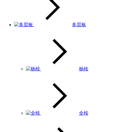
多层板
杨桉
全桉