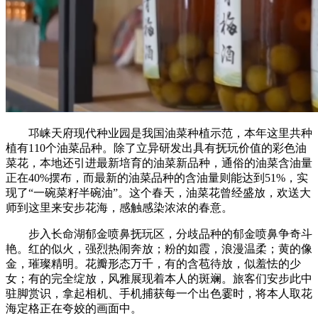
邛崃天府现代种业园是我国油菜种植示范，本年这里共种
植有110个油菜品种。除了立异研发出具有抚玩价值的彩色油
菜花，本地还引进最新培育的油菜新品种，通俗的油菜含油量
正在40%摆布，而最新的油菜品种的含油量则能达到51%，实
现了“一碗菜籽半碗油”。这个春天，油菜花曾经盛放，欢送大
师到这里来安步花海，感触感染浓浓的春意。
步入长命湖郁金喷鼻抚玩区，分歧品种的郁金喷鼻争奇斗
艳。红的似火，强烈热闹奔放；粉的如霞，浪漫温柔；黄的像
金，璀璨精明。花瓣形态万千，有的含苞待放，似羞怯的少
女；有的完全绽放，风雅展现着本人的斑斓。旅客们安步此中
驻脚赏识，拿起相机、手机捕获每一个出色霎时，将本人取花
海定格正在夸姣的画面中。