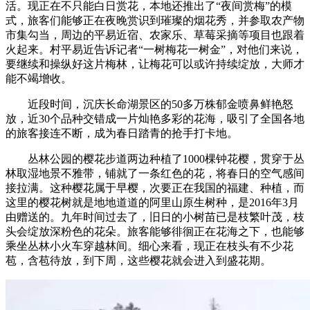
活。现正在不只能白日赏花，本地还推出了“夜间赏梅”的模
式，旅客们能够正在夜晚赏识到璀璨的烟花秀，并参取农产物
市集勾当，周边的平易近宿、农家乐、草莓采摘等项目也跟着
火起来。村平易近告诉记者“一树梅花一树金”，对他们来说，
要继续和操纵好这片梅林，让梅花可以或许持续绽放，大师才
能不竭增收。
近段时间，沉庆长命湖景区的50多万株郁金喷鼻鲜艳怒
放，近30个品种交错成一片灿艳多彩的花海，吸引了全国各地
的旅客接连不断，成为春日踏青的抢手打卡地。
丛林公园的樱花步道两边种植了1000棵钟花樱，贯穿于丛
林取湿地景不雅带，铺就了一条红色的花，将春日的空气感间
接拉满。这种樱花属于早樱，次要正在我国的福建、种植，而
这里的樱花树就是地地道道的阿里山原生树种，是2016年3月
由赠送的。九年时间过去了，旧日的小树苗已是枝繁叶茂，枝
头会绽放深粉色的花朵。旅客能够徘徊正在花海之下，也能够
乘坐丛林小火车穿越林间。细心来看，现正在枝头有不少花
苞，含苞待放，到下周，这些樱花就会进入到盛花期。