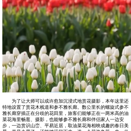
为了让大师可以或许愈加沉浸式地赏花摄影，本年这里还
特地设置了赏花木栈道和参不雅长廊。数公里长的螺旋式参不
雅长廊穿插正在分歧的花田里，旅客们能够正在一两米高的油
菜花海里畅逛、摄影，也能够参不雅长廊和伴侣家人一边安
步，一边赏识山峦、平易近居，取油菜花海相映成趣的春日美