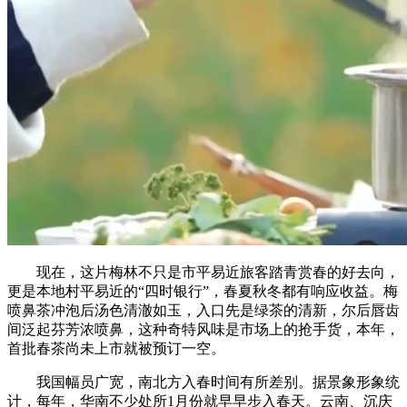
现在，这片梅林不只是市平易近旅客踏青赏春的好去向，
更是本地村平易近的“四时银行”，春夏秋冬都有响应收益。梅
喷鼻茶冲泡后汤色清澈如玉，入口先是绿茶的清新，尔后唇齿
间泛起芬芳浓喷鼻，这种奇特风味是市场上的抢手货，本年，
首批春茶尚未上市就被预订一空。
我国幅员广宽，南北方入春时间有所差别。据景象形象统
计，每年，华南不少处所1月份就早早步入春天。云南、沉庆