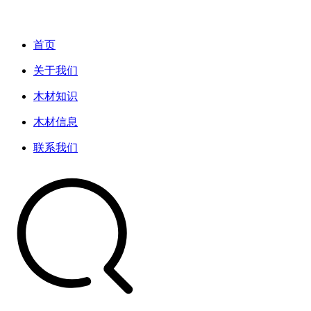
首页
关于我们
木材知识
木材信息
联系我们