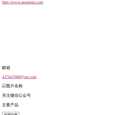
http://www.taomeini.com
邮箱
437647088@qq.com
关注微信公众号
主要产品
全部分类