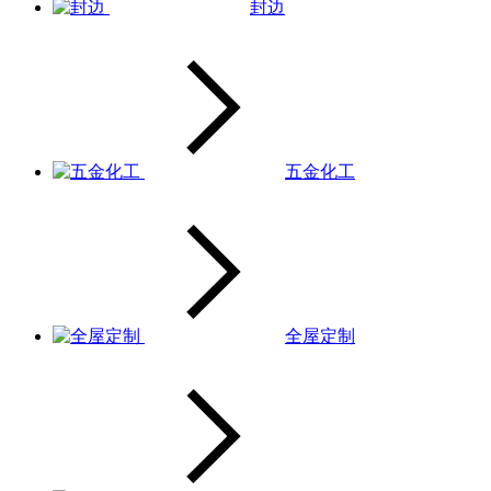
封边
五金化工
全屋定制