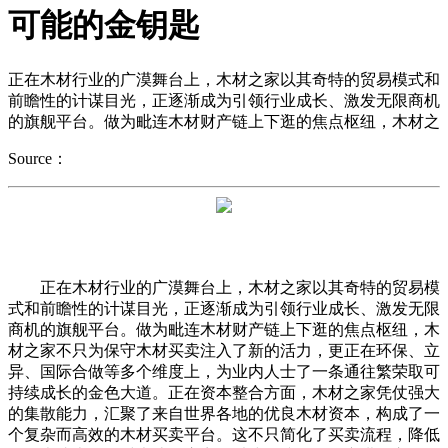
可能的金钥匙
正在木材行业的广漠舞台上，木材之家以其奇特的贸易模式和
前瞻性的计谋目光，正逐渐成为引领行业成长、激发无限商机
的旗舰平台。做为毗连木材财产链上下逛的焦点枢纽，木材之
Source：
正在木材行业的广漠舞台上，木材之家以其奇特的贸易模
式和前瞻性的计谋目光，正逐渐成为引领行业成长、激发无限
商机的旗舰平台。做为毗连木材财产链上下逛的焦点枢纽，木
材之家不只为保守木材买卖注入了新的活力，更正在环保、立
异、国际合做等多个维度上，为业内人士了一条通往繁荣取可
持续成长的金色大道。正在资本整合方面，木材之家凭仗强大
的集散能力，汇聚了来自世界各地的优良木材资本，构成了一
个复杂而高效的木材买卖平台。这不只简化了买卖流程，降低