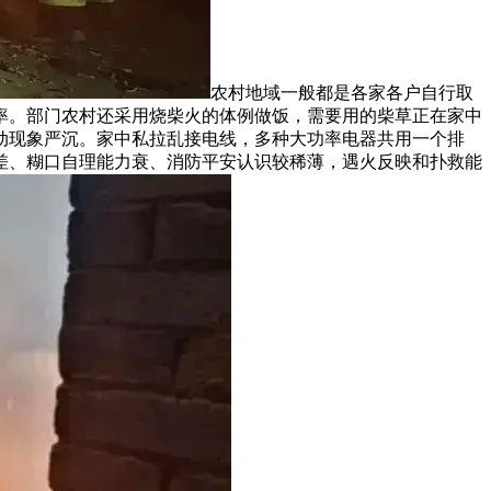
农村地域一般都是各家各户自行取
率。部门农村还采用烧柴火的体例做饭，需要用的柴草正在家中
动现象严沉。家中私拉乱接电线，多种大功率电器共用一个排
差、糊口自理能力衰、消防平安认识较稀薄，遇火反映和扑救能