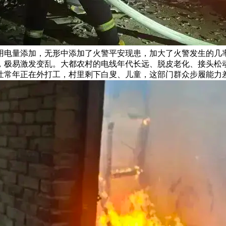
用电量添加，无形中添加了火警平安现患，加大了火警发生的几
，极易激发变乱。大都农村的电线年代长远、脱皮老化、接头松
壮常年正在外打工，村里剩下白叟、儿童，这部门群众步履能力