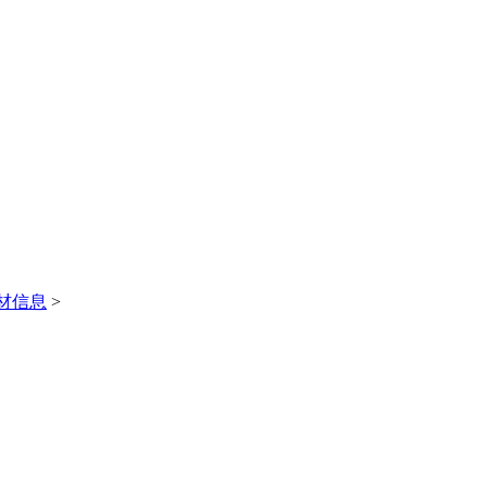
材信息
>