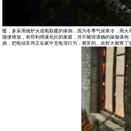
暖，多采用烧炉火或电取暖的体例，因为冬季气候寒冷，用火
随便堆放，有些利用液化灶的家庭，并不晓得准确的操做体例
插，把电动车停正在家中充电等行为，都常的。农村大都青丁