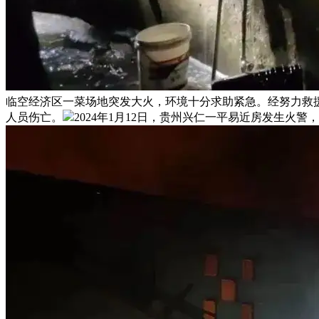
临空经济区一菜场地突发大火，环境十分求助紧急。经努力救
人员伤亡。
2024年1月12日，贵州兴仁一平易近房发生火